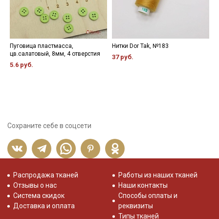
Пуговица пластмасса,
Нитки Dor Tak, №183
Л
цв.салатовый, 8мм, 4 отверстия
Ч
37 руб.
5.6 руб.
9
Сохраните себе в соцсети
Распродажа тканей
Работы из наших тканей
Отзывы о нас
Наши контакты
Система скидок
Способы оплаты и
Доставка и оплата
реквизиты
Типы тканей