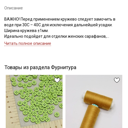
Описание
ВАЖНО! Перед применением кружево следует замочить в
Подписаться
воде при 30С – 40С для исключения дальнейшей усадки.
Ширина кружева ±1мм.
Ознакомлен(а) с
Политикой обработки персональных
Идеально подойдет для отделки женских сарафанов,
данных
и даю
Согласие на обработку персональных
платьев, юбок, рукавов.
Читать полное описание
данных
В интерьере можно использовать для украшения скатертей,
Даю
Согласие на получение рекламных и
занавесок, подушек, пледов. Подойдет для оформления
информационных рассылок
творческих работ в различных техниках,
Товары из раздела Фурнитура
Цветопередача может отличаться от оригинального цвета в
зависимости от настроек вашего монитора.