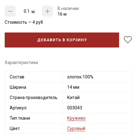
В наличии
м
16 м
Стоимость —
4
руб
ДОБАВИТЬ В КОРЗИНУ
Характеристики
Состав
хлопок 100%
Секретная рассылка от Купава
Ширина
14 мм
Страна производитель
Китай
Мы публикуем здесь дополнительные
промокоды и скидки до 30% на узкие
Артикул
003043
категории тканей
Тип ткани
Кружево
Цвет
Суровый
Электронная почта