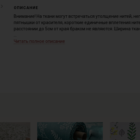
ОПИСАНИЕ
Внимание! На ткани могут встречаться утолщение нитей, не
пятнышки от красителя, короткие единичные вплетения нит
расстоянии до 5см от края браком не являются. Ширина тка
Перкаль - экологичная, гипоаллергенная, воздухопроницаем
Читать полное описание
статического электричества; перкаль ткут из нечесаного, 
волокна смачивают клеевой смесью (шлихтой); низкая смин
крестообразным плетением длинных, некрученых волокон; н
ткань тонкая и легкая, так как соткана из тонких и средних
износостойкое; низкая просвечиваемость; усадка до 2%; не 
Применение ткани: постельное белье; нательное белье; пи
взрослых и детей; шторы; кухонный текстиль, для рукоделия
Перед раскроем ткань следует замочить в воде комнатной 
стекать; влажную прогладить разогретым утюгом.
Уход:
-стирка до 60С (изделия из темных тканей рекомендуем сти
-запрещены отбеливатели для цветных расцветок;