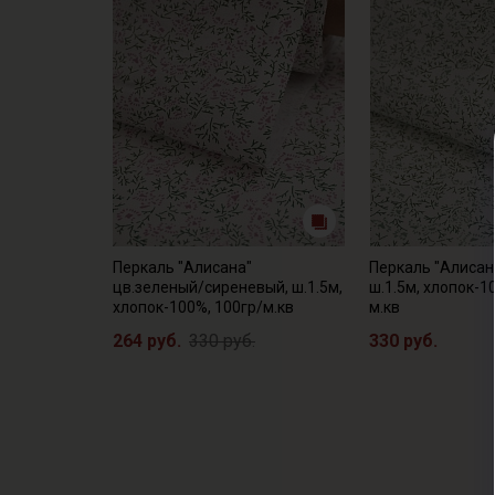
Перкаль "Алисана"
Перкаль "Алисан
цв.зеленый/сиреневый, ш.1.5м,
ш.1.5м, хлопок-1
хлопок-100%, 100гр/м.кв
м.кв
264 руб.
330 руб.
330 руб.