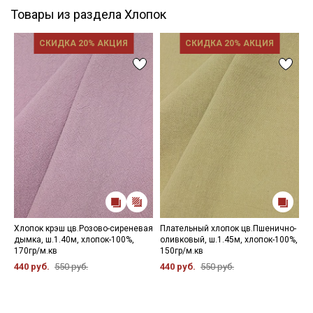
Товары из раздела Хлопок
СКИДКА 20% АКЦИЯ
СКИДКА 20% АКЦИЯ
Хлопок крэш цв.Розово-сиреневая
Плательный хлопок цв.Пшенично-
Д
дымка, ш.1.40м, хлопок-100%,
оливковый, ш.1.45м, хлопок-100%,
ц
170гр/м.кв
150гр/м.кв
х
440 руб.
550 руб.
440 руб.
550 руб.
2