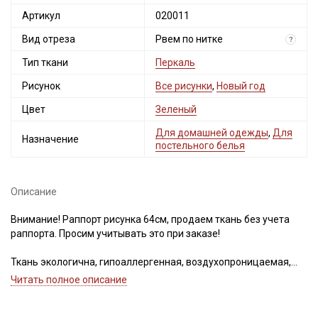
Артикул
020011
Вид отреза
Рвем по нитке
?
Тип ткани
Перкаль
Рисунок
Все рисунки
,
Новый год
Цвет
Зеленый
Секретная рассылка от Купава
Для домашней одежды
,
Для
Назначение
постельного белья
Мы публикуем здесь дополнительные
промокоды и скидки до 30% на узкие
категории тканей
Описание
Внимание! Раппорт рисунка 64см, продаем ткань без учета
Электронная почта
раппорта. Просим учитывать это при заказе!
Ткань экологична, гипоаллергенная, воздухопроницаемая,
гигроскопичная, не накапливает статического электричества;
Читать полное описание
перкаль ткут из нечесаного, обработанного специальным
Подписаться
способом хлопка, волокна смачивают клеевой смесью