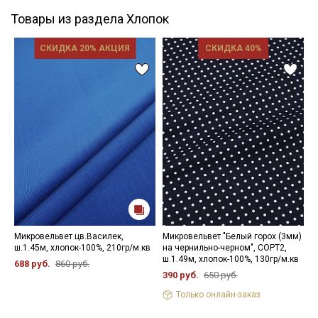
Товары из раздела Хлопок
СКИДКА 20% АКЦИЯ
СКИДКА 40%
Микровельвет цв.Василек,
Микровельвет "Белый горох (3мм)
Б
ш.1.45м, хлопок-100%, 210гр/м.кв
на чернильно-черном", СОРТ2,
х
ш.1.49м, хлопок-100%, 130гр/м.кв
688 руб.
860 руб.
3
390 руб.
650 руб.
Только онлайн-заказ