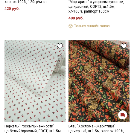
хлопок-100%, 120гр/м.кв
"Маргарита" с узорным купоном,
промокоды и скидки до 30% на узкие
цв.красный, СОРТ2, ш.1.5м,
420 руб.
хл-100%, раппорт 100см
категории тканей
400 руб.
Только онлайн-заказ
Электронная почта
Подписаться
Ознакомлен(а) с
Политикой обработки персональных
данных
и даю
Согласие на обработку персональных
данных
Даю
Согласие на получение рекламных и
информационных рассылок
Перкаль "Россыпь нежности"
Бязь "Хохлома - Жар-птица"
цв.белый/красный, ГОСТ, ш.1.5м,
цв.черный, ш.1.5м, хлопок-100%,