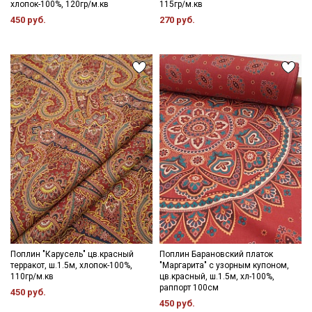
хлопок-100%, 120гр/м.кв
115гр/м.кв
450 руб.
270 руб.
Поплин "Карусель" цв.красный
Поплин Барановский платок
терракот, ш.1.5м, хлопок-100%,
"Маргарита" с узорным купоном,
110гр/м.кв
цв.красный, ш.1.5м, хл-100%,
раппорт 100см
450 руб.
450 руб.