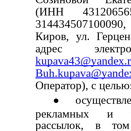
(ИНН 4312065
314434507100090, 
Киров, ул. Герцен
адрес электр
kupava43@yandex.
Buh.kupava@yandex
Оператор), с целью
осуществл
рекламных и и
рассылок, в то