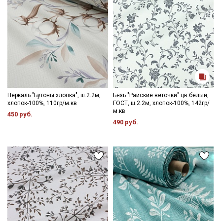
Перкаль "Бутоны хлопка", ш.2.2м,
Бязь "Райские веточки" цв.белый,
хлопок-100%, 110гр/м.кв
ГОСТ, ш.2.2м, хлопок-100%, 142гр/
м.кв
450 руб.
490 руб.