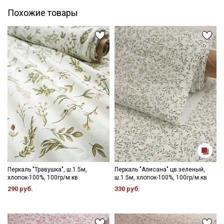
Похожие товары
Секретная рассылка от Купава
Мы публикуем здесь дополнительные
промокоды и скидки до 30% на узкие
категории тканей
Электронная почта
Подписаться
Перкаль "Травушка", ш.1.5м,
Перкаль "Алисана" цв.зеленый,
Ознакомлен(а) с
Политикой обработки персональных
хлопок-100%, 100гр/м.кв
ш.1.5м, хлопок-100%, 100гр/м.кв
данных
и даю
Согласие на обработку персональных
данных
290 руб.
330 руб.
Даю
Согласие на получение рекламных и
информационных рассылок