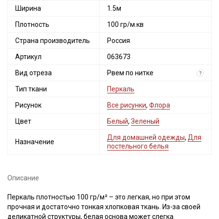
Ширина
1.5м
Плотность
100 гр/м.кв
Страна производитель
Россия
Артикул
063673
Вид отреза
Рвем по нитке
?
Тип ткани
Перкаль
Рисунок
Все рисунки
,
Флора
Цвет
Белый
,
Зеленый
Для домашней одежды
,
Для
Назначение
постельного белья
Описание
Перкаль плотностью 100 гр/м² – это легкая, но при этом
прочная и достаточно тонкая хлопковая ткань. Из-за своей
деликатной структуры, белая основа может слегка