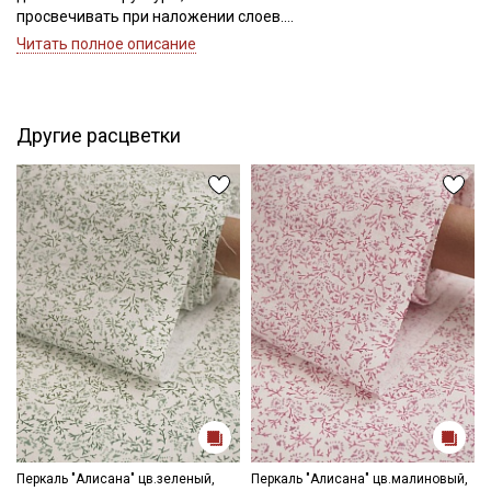
просвечивать при наложении слоев.
Читать полное описание
Перкаль из 100% хлопка, является экологически чистым,
гипоаллергенным материалом, подходящим для людей с
чувствительной кожей и детей. Отлично впитывает влагу и
пропускает воздух, создавая комфортный микроклимат для
Другие расцветки
сна даже в жаркую погоду.
Благодаря особому плотному переплетению нитей и
специальной обработке (шлихтовке), перкаль устойчив к
разрывам и истиранию, выдерживая частые стирки. Плотное
плетение тонких нитей обеспечивает гладкость, которая со
временем становится только мягче. Специальная обработка
волокон предотвращает образование катышков, сохраняя
безупречный вид.
Качественные красители обеспечивают стойкость и
насыщенность рисунков даже после многократных стирок.
Ткань неприхотлива, быстро сохнет и легко стирается (при
соблюдении температурного режима 40 градусов),
обеспечивая высокий уровень гигиены. Прекрасно подойдет
для пошива домашнего текстиля и одежды для сна.
Перкаль "Алисана" цв.зеленый,
Перкаль "Алисана" цв.малиновый,