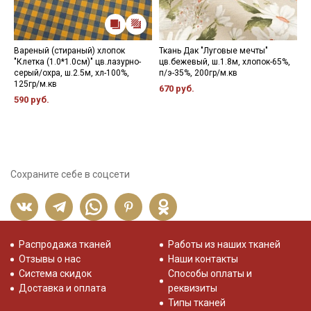
Вареный (стираный) хлопок
Ткань Дак "Луговые мечты"
И
"Клетка (1.0*1.0см)" цв.лазурно-
цв.бежевый, ш.1.8м, хлопок-65%,
ш
серый/охра, ш.2.5м, хл-100%,
п/э-35%, 200гр/м.кв
4
125гр/м.кв
670 руб.
590 руб.
Сохраните себе в соцсети
Распродажа тканей
Работы из наших тканей
Отзывы о нас
Наши контакты
Система скидок
Способы оплаты и
Доставка и оплата
реквизиты
Типы тканей