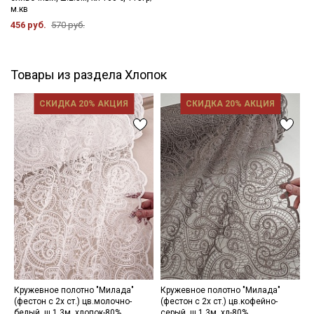
м.кв
456 руб.
570 руб.
Товары из раздела Хлопок
СКИДКА 20% АКЦИЯ
СКИДКА 20% АКЦИЯ
Кружевное полотно "Милада"
Кружевное полотно "Милада"
М
(фестон с 2х ст.) цв.молочно-
(фестон с 2х ст.) цв.кофейно-
ц
белый, ш.1.3м, хлопок-80%,
серый, ш.1.3м, хл-80%,
х