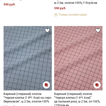
ш.2.5м, хлопок-100%,115гр/м.кв
590 руб.
590 руб.
Мы публикуем здесь дополнительные
промокоды и скидки до 30% на узкие
Только онлайн-заказ
категории тканей
Электронная почта
Подписаться
Ознакомлен(а) с
Политикой обработки персональных
данных
и даю
Согласие на обработку персональных
данных
Даю
Согласие на получение рекламных и
информационных рассылок
Вареный (стираный) хлопок
Вареный (стираный) хлопок
"Черная клетка (1.8*1.9см) на серо-
"Черная клетка (1.6*1.6см)"
бирюзовом", ш.2.5м, хлопок-100%
цв.пыльная роза, ш.2.5м, хл-100%,
125гр/м.кв