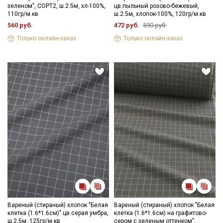
зеленом", СОРТ2, ш.2.5м, хл-100%,
цв.пыльный розово-бежевый,
110гр/м.кв
ш.2.5м, хлопок-100%, 120гр/м.кв
560 руб.
472 руб.
590 руб.
Только онлайн-заказ
Только онлайн-заказ
Вареный (стираный) хлопок "Белая
Вареный (стираный) хлопок "Белая
клетка (1.6*1.6см)" цв.серая умбра,
клетка (1.6*1.6см) на графитово-
Секретная рассылка от Купава
ш.2.5м, 125гр/м.кв
сером с зеленым оттенком",