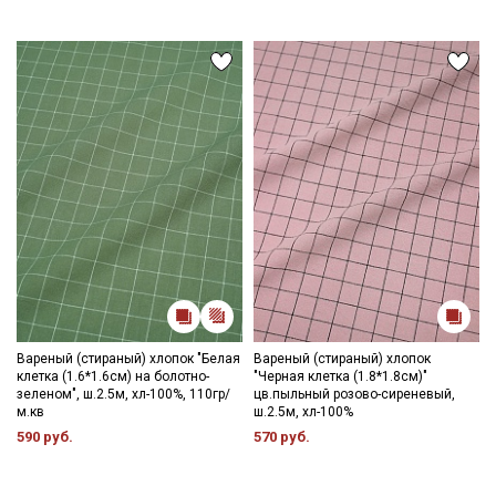
Вареный (стираный) хлопок "Белая
Вареный (стираный) хлопок
клетка (1.6*1.6см) на болотно-
"Черная клетка (1.8*1.8см)"
зеленом", ш.2.5м, хл-100%, 110гр/
цв.пыльный розово-сиреневый,
м.кв
ш.2.5м, хл-100%
590 руб.
570 руб.