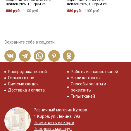
нейлон-20%, 100гр/м.кв
нейлон-20%, 100гр/м.кв
5
880 руб.
1100 руб.
880 руб.
1100 руб.
Сохраните себе в соцсети
Распродажа тканей
Работы из наших тканей
Отзывы о нас
Наши контакты
Система скидок
Способы оплаты и
Доставка и оплата
реквизиты
Типы тканей
Розничный магазин Купава
г. Киров, ул. Ленина, 79а
Посмотреть на карте
Построить маршрут