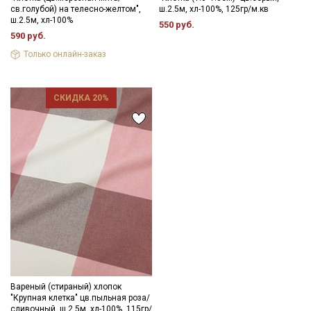
св.голубой) на телесно-желтом",
ш.2.5м, хл-100%, 125гр/м.кв
ш.2.5м, хл-100%
550 руб.
590 руб.
Только онлайн-заказ
СКИДКА 20%
Вареный (стираный) хлопок
"Крупная клетка" цв.пыльная роза/
сливочный, ш.2.5м, хл-100%, 115гр/