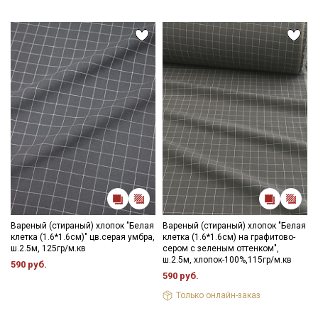
постирайте отрез при температуре дальнейших стирок, не
выше 40C, для исключения усадки ткани в готовом изделии.
Уход:
- стирка до 30-40C;
- противопоказано употребление отбеливателей;
- сушить в расправленном, подвешенном состоянии (не
пересушивать).
Цветопередача может отличаться от оригинального цвета
ткани в зависимости от настроек вашего монитора и в
зависимости от партии тон ткани может отличаться.
Вареный (стираный) хлопок "Белая
Вареный (стираный) хлопок "Белая
клетка (1.6*1.6см)" цв.серая умбра,
клетка (1.6*1.6см) на графитово-
ш.2.5м, 125гр/м.кв
сером с зеленым оттенком",
ш.2.5м, хлопок-100%,115гр/м.кв
590 руб.
590 руб.
Только онлайн-заказ