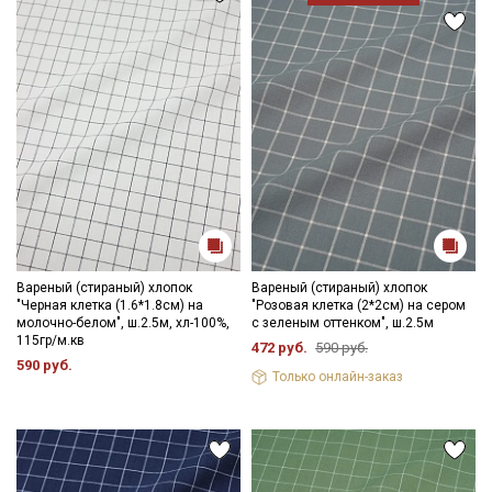
Вареный (стираный) хлопок
Вареный (стираный) хлопок
"Черная клетка (1.6*1.8см) на
"Розовая клетка (2*2см) на сером
молочно-белом", ш.2.5м, хл-100%,
с зеленым оттенком", ш.2.5м
115гр/м.кв
472 руб.
590 руб.
590 руб.
Только онлайн-заказ
Секретная рассылка от Купава