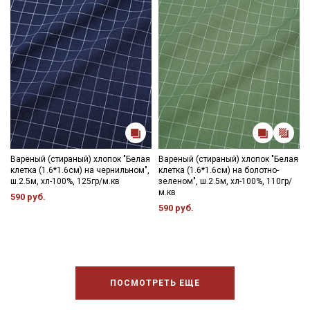
Мы публикуем здесь дополнительные
промокоды и скидки до 30% на узкие
категории тканей
Электронная почта
Подписаться
Вареный (стираный) хлопок "Белая
Вареный (стираный) хлопок "Белая
клетка (1.6*1.6см) на чернильном",
клетка (1.6*1.6см) на болотно-
ш.2.5м, хл-100%, 125гр/м.кв
зеленом", ш.2.5м, хл-100%, 110гр/
Ознакомлен(а) с
Политикой обработки персональных
м.кв
590 руб.
данных
и даю
Согласие на обработку персональных
590 руб.
данных
Даю
Согласие на получение рекламных и
информационных рассылок
ПОСМОТРЕТЬ ЕЩЕ