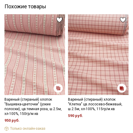
Похожие товары
Вареный (стираный) хлопок
Вареный (стираный) хлопок
"Вышивка-цветочки" (узкие
"Клетка" цв.лососево-бежевый,
полоски), цв.темная роза, ш.2.5м,
ш.2.5м, хл-100%, 115гр/м.кв
хл-100%, 150гр/м.кв
590 руб.
950 руб.
Только онлайн-заказ