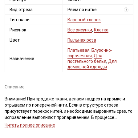
Вид отреза
Рвем по нитке
?
Тип ткани
Вареный хлопок
Рисунок
Все рисунки
,
Клетка
Цвет
Пыльная роза
Платьевая
,
Блузочно-
сорочечная
,
Для
Назначение
постельного белья
,
Для
домашней одежды
Описание
Внимание! При продаже ткани, делаем надрез на кромке и
отрываем по поперечной нити. Если в структуре отреза
присутствует перекос нитей, и необходимо выровнять срез, то
исправление выполняют пропариванием. В процессе
пропаривания нити основы и утка расправляют, аккуратно
Читать полное описание
подтягивая по диагонали.
Важно, неровности среза при перекосе нитей, нельзя срезать,