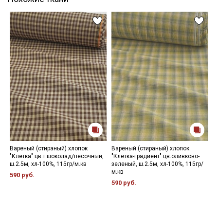
Вареный (стираный) хлопок
Вареный (стираный) хлопок
В
"Клетка" цв.т.шоколад/песочный,
"Клетка-градиент" цв.оливково-
"
ш.2.5м, хл-100%, 115гр/м.кв
зеленый, ш.2.5м, хл-100%, 115гр/
х
м.кв
590 руб.
5
590 руб.