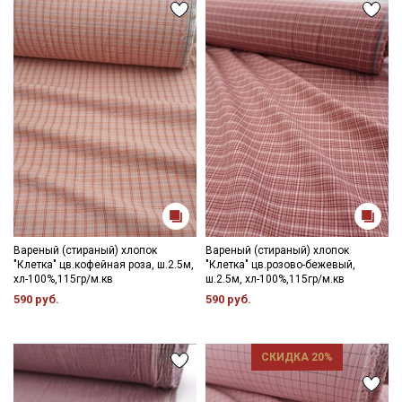
Вареный (стираный) хлопок
Вареный (стираный) хлопок
"Клетка" цв.кофейная роза, ш.2.5м,
"Клетка" цв.розово-бежевый,
хл-100%,115гр/м.кв
ш.2.5м, хл-100%,115гр/м.кв
590 руб.
590 руб.
СКИДКА 20%