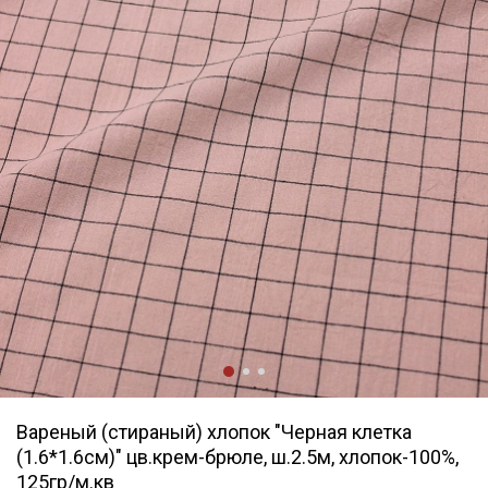
Вареный (стираный) хлопок "Черная клетка
(1.6*1.6см)" цв.крем-брюле, ш.2.5м, хлопок-100%,
125гр/м.кв