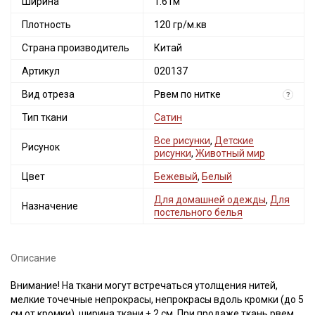
Ширина
1.61м
Плотность
120 гр/м.кв
Страна производитель
Китай
Артикул
020137
Вид отреза
Рвем по нитке
?
Тип ткани
Сатин
Все рисунки
,
Детские
Рисунок
рисунки
,
Животный мир
Цвет
Бежевый
,
Белый
Для домашней одежды
,
Для
Назначение
постельного белья
Описание
Внимание! На ткани могут встречаться утолщения нитей,
мелкие точечные непрокрасы, непрокрасы вдоль кромки (до 5
см от кромки), ширина ткани ± 2 см. При продаже ткань рвем