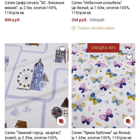
Сатин Цифр.печать "3D - Вязаные
Сатин "Небесная колыбель"
мишки", ш.2.5м, хлопок-100%,
цв.белый, ш.1.60м, хлопок-100%,
110гр/м.кв
110гр/м.кв
890 руб.
234 руб.
390 руб.
Только онлайн-заказ
СКИДКА 40%
Сатин "Зимний город - квартал",
Сатин "Яркие бабочки" цв.белый,
(комп), ш.2.35м, хлопок-100%,
ш.1.60м, хлопок-100%, 110гр/м.кв