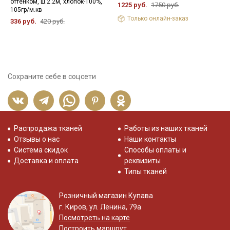
оттенком, ш.2.2м, хлопок-100%,
1225 руб.
1750 руб.
9
105гр/м.кв
Только онлайн-заказ
336 руб.
420 руб.
Сохраните себе в соцсети
Распродажа тканей
Работы из наших тканей
Отзывы о нас
Наши контакты
Система скидок
Способы оплаты и
Доставка и оплата
реквизиты
Типы тканей
Розничный магазин Купава
г. Киров, ул. Ленина, 79а
Посмотреть на карте
Построить маршрут