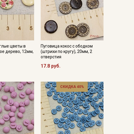
глые цветы в
Пуговица кокос с ободком
лое дерево, 12мм,
(штрихи по кругу), 20мм, 2
отверстия
17.8 руб.
СКИДКА 40%