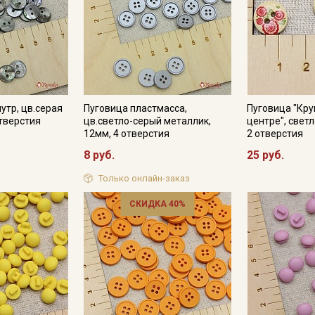
Подписаться
Ознакомлен(а) с
Политикой обработки персональных
данных
и даю
Согласие на обработку персональных
утр, цв.серая
Пуговица пластмасса,
Пуговица "Кру
данных
отверстия
цв.светло-серый металлик,
центре", свет
12мм, 4 отверстия
2 отверстия
Даю
Согласие на получение рекламных и
информационных рассылок
8 руб.
25 руб.
Только онлайн-заказ
СКИДКА 40%