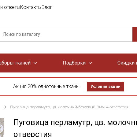
и ответы
Контакты
Блог
аборы тканей
Подборки
Скидки 
Акция 20% однотонные ткани!
Условия акции
Пуговица перламутр, цв. молочный/бежевый, 9мм, 4 отверстия
Пуговица перламутр, цв. молоч
отверстия