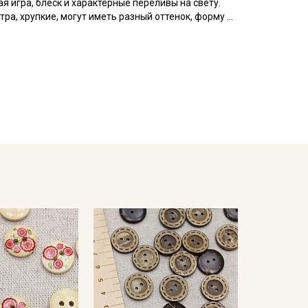
 игра, блеск и характерные переливы на свету.
а, хрупкие, могут иметь разный оттенок, форму и
просим написать об этом в комментарии к заказу.