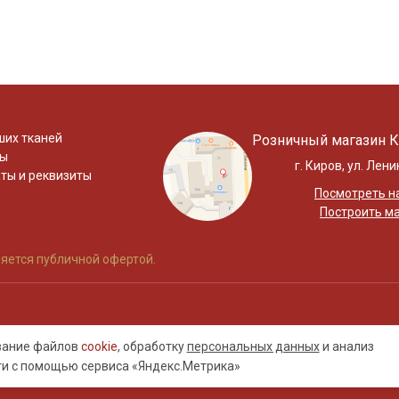
ших тканей
Розничный магазин К
ты
г. Киров, ул. Лени
ты и реквизиты
Посмотреть на
Построить м
яется публичной офертой.
ование файлов
cookie
, обработку
персональных данных
и анализ
ти с помощью сервиса «Яндекс.Метрика»