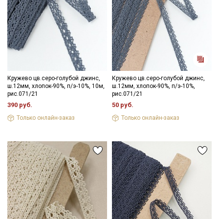
Секретная рассылка от Купава
Мы публикуем здесь дополнительные
промокоды и скидки до 30% на узкие
Кружево цв.серо-голубой джинс,
Кружево цв.серо-голубой джинс,
категории тканей
ш.12мм, хлопок-90%, п/э-10%, 10м,
ш.12мм, хлопок-90%, п/э-10%,
рис.071/21
рис.071/21
Электронная почта
390 руб.
50 руб.
Только онлайн-заказ
Только онлайн-заказ
Подписаться
Ознакомлен(а) с
Политикой обработки персональных
данных
и даю
Согласие на обработку персональных
данных
Даю
Согласие на получение рекламных и