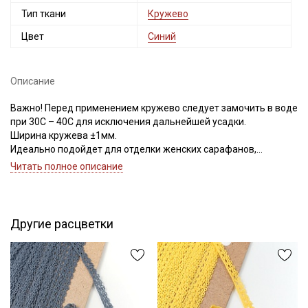
Тип ткани
Кружево
Цвет
Синий
Описание
Важно! Перед применением кружево следует замочить в воде
при 30С – 40С для исключения дальнейшей усадки.
Ширина кружева ±1мм.
Идеально подойдет для отделки женских сарафанов,
платьев, юбок, рукавов.
Читать полное описание
В интерьере можно использовать для украшения скатертей,
занавесок, подушек, пледов. Подойдет для оформления
творческих работ в различных техниках.
Другие расцветки
Цветопередача может отличаться от оригинального цвета в
зависимости от настроек вашего монитора и в зависимости от
партии тон кружева может отличаться.