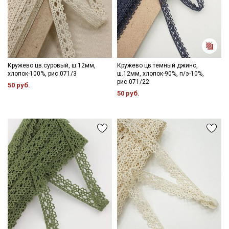
информационных рассылок
Кружево цв.суровый, ш.12мм,
Кружево цв.темный джинс,
хлопок-100%, рис.071/3
ш.12мм, хлопок-90%, п/э-10%,
рис.071/22
50 руб.
50 руб.