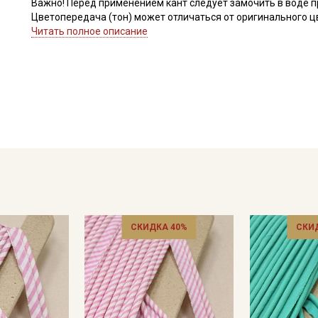
Важно! Перед применением кант следует замочить в воде п
Цветопередача (тон) может отличаться от оригинального цв
монитора и в зависимости от партии.
Читать полное описание
Секретная рассылка от
Купава
СКИДКА 40%
СКИ
Мы публикуем здесь дополнительные
промокоды и скидки до 30% на узкие
категории тканей
Электронная почта