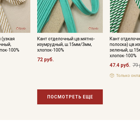
 (узкая
Кант отделочный цв.мятно-
Кант отделочн
очный,
изумрудный, ш.15мм/3мм,
полоска) цв.и
опок-100%
хлопок-100%
зеленый, ш.1
хлопок-100%
72 руб.
47.4 руб.
79 
Только онла
ПОСМОТРЕТЬ ЕЩЕ