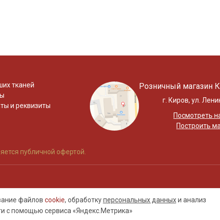
ших тканей
Розничный магазин К
ты
г. Киров, ул. Лени
ты и реквизиты
Посмотреть на
Построить м
яется публичной офертой.
ование файлов
cookie
, обработку
персональных данных
и анализ
ти с помощью сервиса «Яндекс.Метрика»