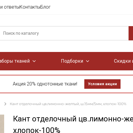
и ответы
Контакты
Блог
аборы тканей
Подборки
Скидки 
Акция 20% однотонные ткани!
Условия акции
Кант отделочный цв.лимонно-желтый, ш.15мм/5мм, хлопок-100%
Кант отделочный цв.лимонно-ж
хлопок-100%