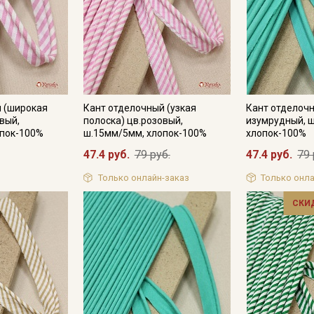
Подписаться
Ознакомлен(а) с
Политикой обработки персональных
й (широкая
Кант отделочный (узкая
Кант отделочн
данных
и даю
Согласие на обработку персональных
вый,
полоска) цв.розовый,
изумрудный, 
данных
опок-100%
ш.15мм/5мм, хлопок-100%
хлопок-100%
Даю
Согласие на получение рекламных и
47.4 руб.
79 руб.
47.4 руб.
79 
информационных рассылок
Только онлайн-заказ
Только онла
СКИ