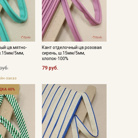
ый цв.мятно-
Кант отделочный цв.розовая
ш.15мм/5мм,
сирень, ш.15мм/5мм,
хлопок-100%
руб.
79 руб.
йн-заказ
ДКА 40%