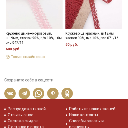
Кружево цв.нежно-розовый,
Кружево цв.красный, ш.12мм,
К
ш.19мм, хлопок-90%, п/э-10%, 10м,
хлопок-90%, п/э-10%, рис.071/16
ш
рис.047/11
р
50 руб.
600 руб.
8
Только онлайн-заказ
Сохраните себе в соцсети
Распродажа тканей
Работы из наших тканей
Отзывы о нас
Наши контакты
Система скидок
Способы оплаты и
Доставка и оплата
реквизиты