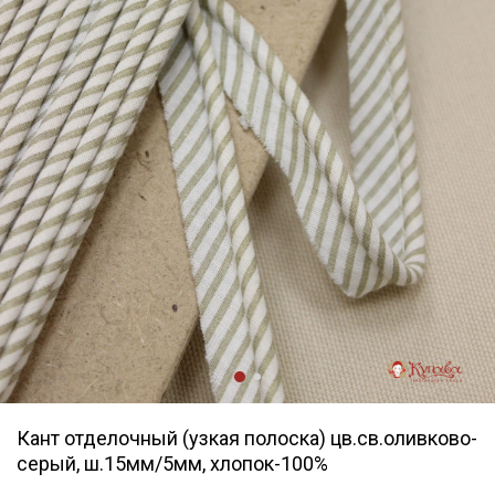
Кант отделочный (узкая полоска) цв.св.оливково-
серый, ш.15мм/5мм, хлопок-100%