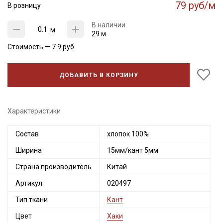
79 руб/м
В розницу
В наличии
м
29 м
Стоимость —
7.9
руб
ДОБАВИТЬ В КОРЗИНУ
Характеристики
Состав
хлопок 100%
Секретная рассылка от Купава
Ширина
15мм/кант 5мм
Мы публикуем здесь дополнительные
Страна производитель
Китай
промокоды и скидки до 30% на узкие
Артикул
020497
категории тканей
Тип ткани
Кант
Электронная почта
Цвет
Хаки