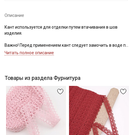
Описание
Подписаться
Кант используется для отделки путем втачивания в шов
изделия.
Ознакомлен(а) с
Политикой обработки персональных
данных
и даю
Согласие на обработку персональных
Важно! Перед применением кант следует замочить в воде при
данных
30С – 40С для исключения дальнейшей усадки.
Читать полное описание
Цветопередача (тон) может отличаться от оригинального
Даю
Согласие на получение рекламных и
цвета ткани в зависимости от настроек вашего монитора и в
информационных рассылок
зависимости от партии.
Товары из раздела Фурнитура