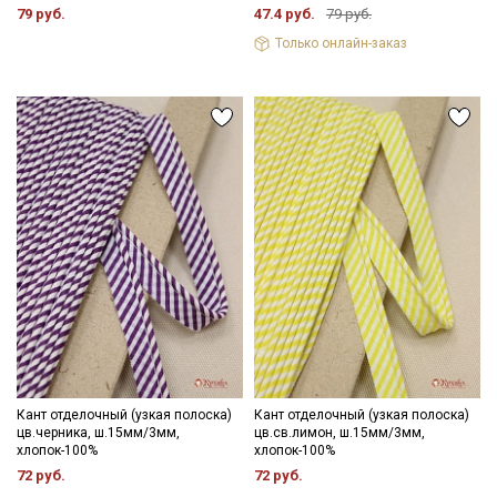
79 руб.
47.4 руб.
79 руб.
Только онлайн-заказ
Секретная рассылка от Купава
Мы публикуем здесь дополнительные
промокоды и скидки до 30% на узкие
категории тканей
Электронная почта
Кант отделочный (узкая полоска)
Кант отделочный (узкая полоска)
цв.черника, ш.15мм/3мм,
цв.св.лимон, ш.15мм/3мм,
хлопок-100%
хлопок-100%
72 руб.
72 руб.