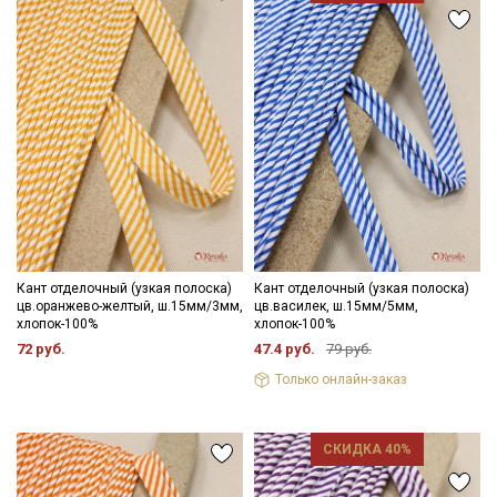
Кант отделочный (узкая полоска)
Кант отделочный (узкая полоска)
цв.оранжево-желтый, ш.15мм/3мм,
цв.василек, ш.15мм/5мм,
хлопок-100%
хлопок-100%
72 руб.
47.4 руб.
79 руб.
Только онлайн-заказ
СКИДКА 40%