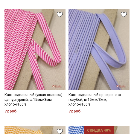
Подписаться
Ознакомлен(а) с
Политикой обработки персональных
данных
и даю
Согласие на обработку персональных
данных
Даю
Согласие на получение рекламных и
информационных рассылок
Кант отделочный (узкая полоска)
Кант отделочный цв.сиренево-
цв.пурпурный, ш.15мм/3мм,
голубой, ш.15мм/3мм,
хлопок-100%
хлопок-100%
72 руб.
72 руб.
СКИДКА 40%