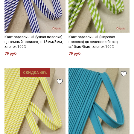
Кант отделочный (узкая полоска)
Кант отделочный (широкая
цв.темный василек, ш.15мм/5мм,
полоска) цв.зеленое яблоко,
хлопок-100%
ш.15мм/5мм, хлопок-100%
79 руб.
79 руб.
СКИДКА 40%