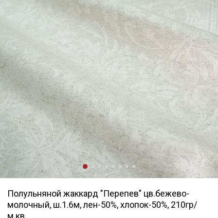
Полульняной жаккард "Перепев" цв.бежево-
молочный, ш.1.6м, лен-50%, хлопок-50%, 210гр/
м.кв