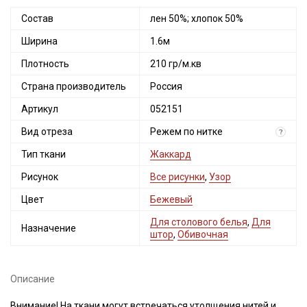
Состав
лен 50%; хлопок 50%
Ширина
1.6м
Плотность
210 гр/м.кв
Страна производитель
Россия
Артикул
052151
Вид отреза
Режем по нитке
?
Тип ткани
Жаккард
Рисунок
Все рисунки
,
Узор
Цвет
Бежевый
Для столового белья
,
Для
Назначение
штор
,
Обивочная
Описание
Внимание! На ткани могут встречаться утолщения нитей и