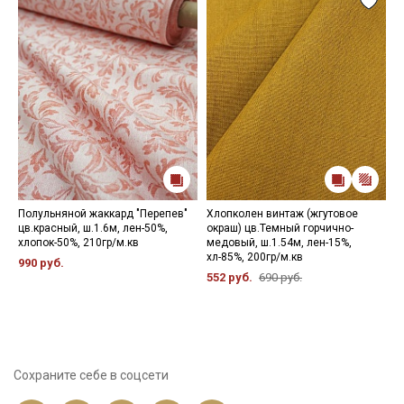
Полульняной жаккард "Перепев"
Хлопколен винтаж (жгутовое
П
цв.красный, ш.1.6м, лен-50%,
окраш) цв.Темный горчично-
ш
хлопок-50%, 210гр/м.кв
медовый, ш.1.54м, лен-15%,
2
хл-85%, 200гр/м.кв
990 руб.
7
552 руб.
690 руб.
Сохраните себе в соцсети