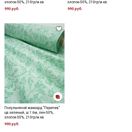
хлопок-50%, 210гр/м.кв
хлопок-50%, 210гр/м.кв
990 руб.
990 руб.
Секретная рассылка от Купава
Мы публикуем здесь дополнительные
промокоды и скидки до 30% на узкие
категории тканей
Электронная почта
Полульняной жаккард "Перепев"
Подписаться
цв.зеленый, ш.1.6м, лен-50%,
хлопок-50%, 210гр/м.кв
990 руб.
Ознакомлен(а) с
Политикой обработки персональных
данных
и даю
Согласие на обработку персональных