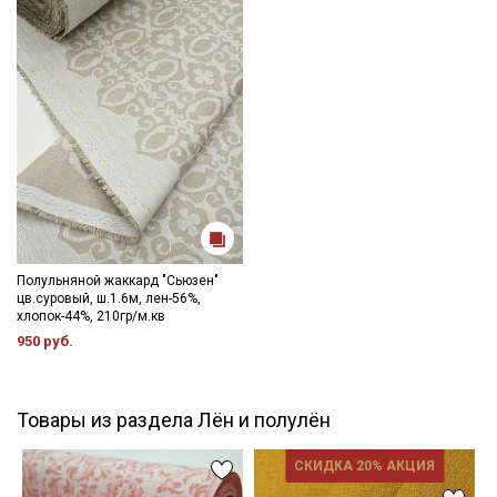
Полульняной жаккард "Сьюзен"
цв.суровый, ш.1.6м, лен-56%,
хлопок-44%, 210гр/м.кв
950 руб.
Товары из раздела Лён и полулён
СКИДКА 20% АКЦИЯ