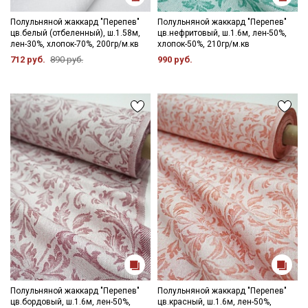
Цветопередача может отличаться от оригинального цвета
ткани в зависимости от настроек вашего монитора и в
Полульняной жаккард "Перепев"
Полульняной жаккард "Перепев"
цв.белый (отбеленный), ш.1.58м,
цв.нефритовый, ш.1.6м, лен-50%,
зависимости от партии тон ткани может отличаться.
лен-30%, хлопок-70%, 200гр/м.кв
хлопок-50%, 210гр/м.кв
712 руб.
890 руб.
990 руб.
Полульняной жаккард "Перепев"
Полульняной жаккард "Перепев"
цв.бордовый, ш.1.6м, лен-50%,
цв.красный, ш.1.6м, лен-50%,