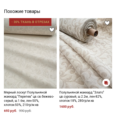
данных
Похожие товары
Даю
Согласие на получение рекламных и
информационных рассылок
- 30% ТКАНЬ В ОТРЕЗАХ
Мерный лоскут Полульняной
Полульняной жаккард "Злато"
жаккард "Перепев" цв.св.бежево-
цв.суровый, ш.2.2м, лен-82%,
серый, ш.1.6м, лен-50%,
хлопок-18%, 280гр/м.кв
хлопок-50%, 210гр/м.кв
1600 руб.
693 руб.
990 руб.