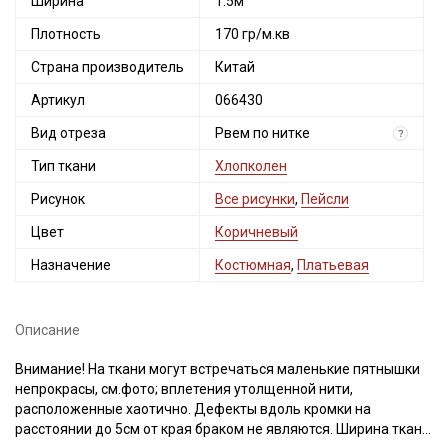
Ширина
1.5м
Плотность
170 гр/м.кв
Страна производитель
Китай
Артикул
066430
Вид отреза
Рвем по нитке
?
Тип ткани
Хлопколен
Рисунок
Все рисунки
,
Пейсли
Цвет
Коричневый
Назначение
Костюмная
,
Платьевая
Описание
Внимание! На ткани могут встречаться маленькие пятнышки
непрокрасы, см.фото; вплетения утолщенной нити,
расположенные хаотично. Дефекты вдоль кромки на
Секретная рассылка от Купава
расстоянии до 5см от края браком не являются. Ширина ткани