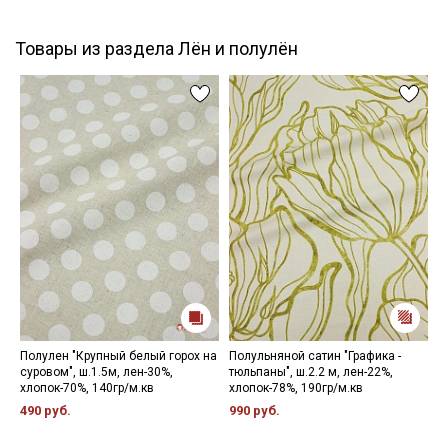
Товары из раздела Лён и полулён
Полулен "Крупный белый горох на
Полульняной сатин "Графика -
В
суровом", ш.1.5м, лен-30%,
тюльпаны", ш.2.2 м, лен-22%,
м
хлопок-70%, 140гр/м.кв
хлопок-78%, 190гр/м.кв
д
2
490 руб.
990 руб.
6