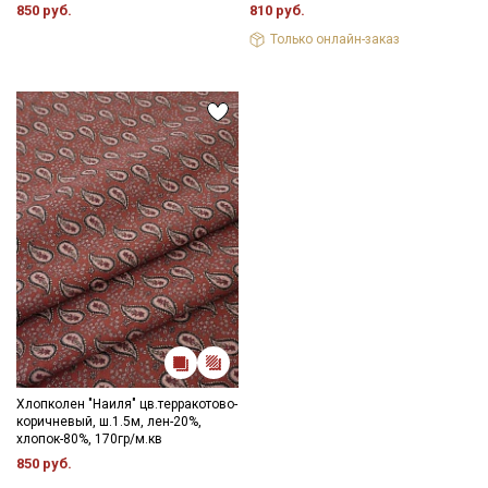
850 руб.
810 руб.
Цветопередача может отличаться от оригинального цвета
ткани в зависимости от настроек вашего монитора.
Только онлайн-заказ
Хлопколен "Наиля" цв.терракотово-
коричневый, ш.1.5м, лен-20%,
хлопок-80%, 170гр/м.кв
850 руб.