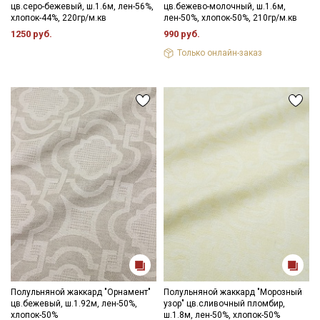
цв.серо-бежевый, ш.1.6м, лен-56%,
цв.бежево-молочный, ш.1.6м,
хлопок-44%, 220гр/м.кв
лен-50%, хлопок-50%, 210гр/м.кв
1250 руб.
990 руб.
Только онлайн-заказ
Полульняной жаккард "Орнамент"
Полульняной жаккард "Морозный
цв.бежевый, ш.1.92м, лен-50%,
узор" цв.сливочный пломбир,
хлопок-50%
ш.1.8м, лен-50%, хлопок-50%