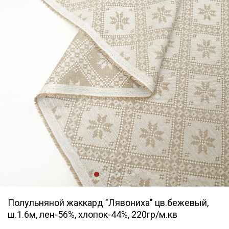
Полульняной жаккард "Лявониха" цв.бежевый,
ш.1.6м, лен-56%, хлопок-44%, 220гр/м.кв