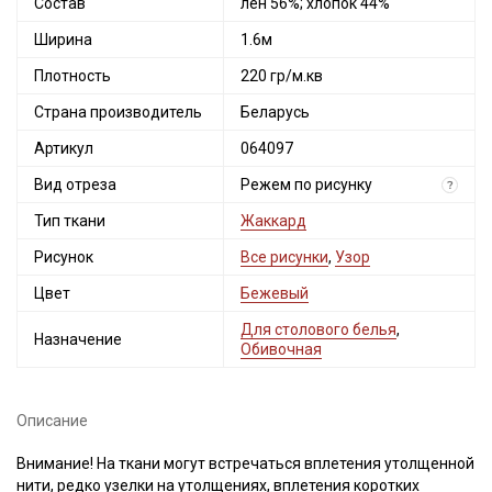
Состав
лен 56%; хлопок 44%
Ширина
1.6м
Плотность
220 гр/м.кв
Страна производитель
Беларусь
Артикул
064097
Вид отреза
Режем по рисунку
?
Тип ткани
Жаккард
Рисунок
Все рисунки
,
Узор
Цвет
Бежевый
Для столового белья
,
Назначение
Обивочная
Описание
Внимание! На ткани могут встречаться вплетения утолщенной
нити, редко узелки на утолщениях, вплетения коротких