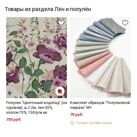
Товары из раздела Лён и полулён
Полулен "Цветочный водопад" (на
Комплект образцов "Полульняной
Л
суровом), ш.2.2м, лен-30%,
перкаль" №1
ц
хлопок-70%, 150гр/м.кв
ш
70 руб.
730 руб.
1
Только онлайн-заказ