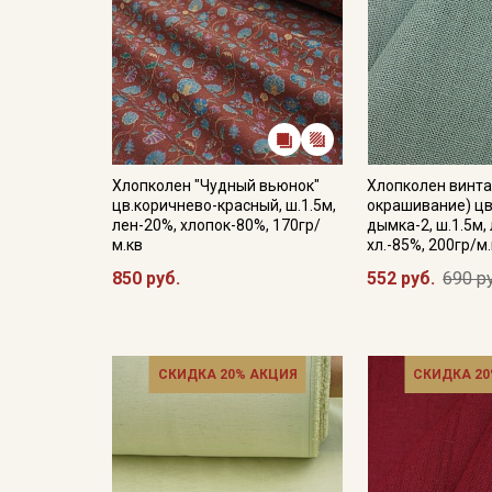
Хлопколен "Чудный вьюнок"
Хлопколен винта
цв.коричнево-красный, ш.1.5м,
окрашивание) ц
лен-20%, хлопок-80%, 170гр/
дымка-2, ш.1.5м,
м.кв
хл.-85%, 200гр/м
850 руб.
552 руб.
690 р
СКИДКА 20% АКЦИЯ
СКИДКА 20