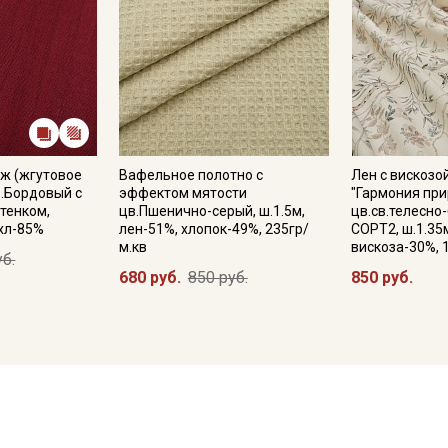
ж (жгутовое
Вафельное полотно с
Лен с вискозо
.Бордовый с
эффектом мятости
"Гармония пр
тенком,
цв.Пшенично-серый, ш.1.5м,
цв.св.телесно
 хл-85%
лен-51%, хлопок-49%, 235гр/
СОРТ2, ш.1.35
м.кв
вискоза-30%, 
уб.
680 руб.
850 руб.
850 руб.