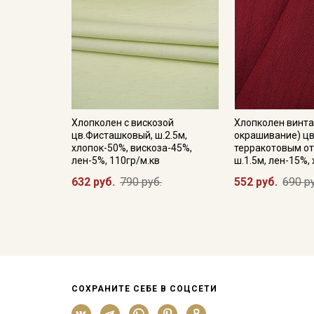
Хлопколен с вискозой
Хлопколен винта
цв.Фисташковый, ш.2.5м,
окрашивание) цв
хлопок-50%, вискоза-45%,
терракотовым от
лен-5%, 110гр/м.кв
ш.1.5м, лен-15%,
632 руб.
790 руб.
552 руб.
690 р
СОХРАНИТЕ СЕБЕ В СОЦСЕТИ