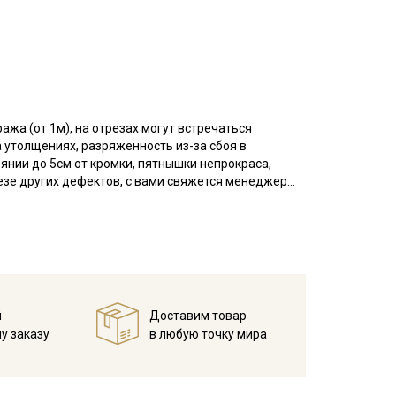
ажа (от 1м), на отрезах могут встречаться
 утолщениях, разряженность из-за сбоя в
оянии до 5см от кромки, пятнышки непрокраса,
резе других дефектов, с вами свяжется менеджер
азу просим указывать необходимый единый метраж.
аотично расположенные точки непрокраса, короткие
ромки на расстоянии до 5см от края браком не
ань режем по рисунку. Просим учитывать это при
й
Доставим товар
 более толстой нити, ширина полотна +-1см.
у заказу
в любую точку мира
предназначена для пошива столовых салфеток,
в качестве сервировочной дорожки (актуально для