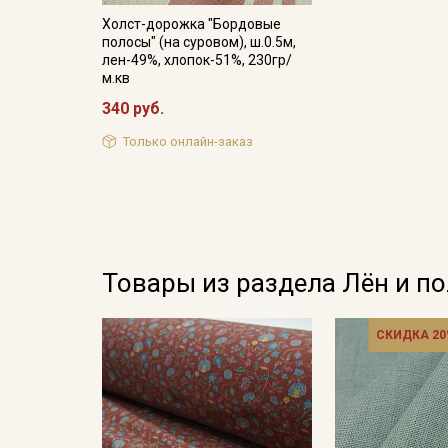
Холст-дорожка "Бордовые
полосы" (на суровом), ш.0.5м,
лен-49%, хлопок-51%, 230гр/
м.кв
340 руб.
Только онлайн-заказ
Товары из раздела Лён и п
СКИДКА 20