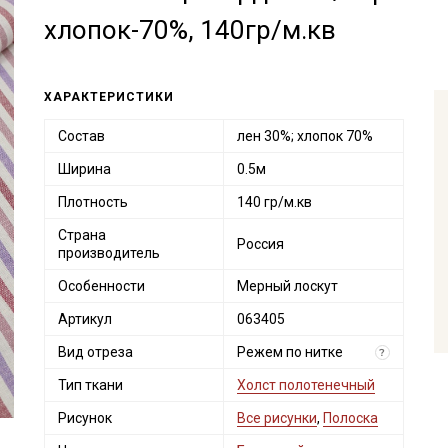
хлопок-70%, 140гр/м.кв
ХАРАКТЕРИСТИКИ
Состав
лен 30%; хлопок 70%
Ширина
0.5м
Плотность
140 гр/м.кв
Страна
Россия
производитель
Особенности
Мерный лоскут
Артикул
063405
Вид отреза
Режем по нитке
?
Тип ткани
Холст полотенечный
Рисунок
Все рисунки
,
Полоска