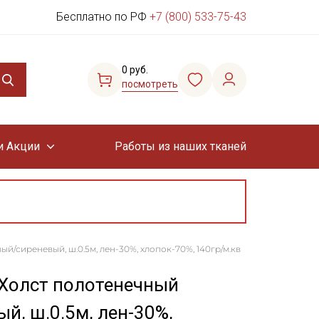
Бесплатно по РФ
+7 (800) 533-75-43
0 руб.
посмотреть
и Акции
Работы из наших тканей
й/сиреневый, ш.0.5м, лен-30%, хлопок-70%, 140гр/м.кв
)Холст полотенечный
й, ш.0.5м, лен-30%,