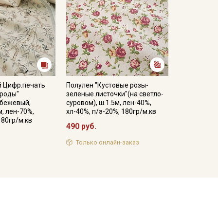
й Цифр.печать
Полулен "Кустовые розы-
ироды"
зеленые листочки"(на светло-
-бежевый,
суровом), ш.1.5м, лен-40%,
м, лен-70%,
хл-40%, п/э-20%, 180гр/м.кв
180гр/м.кв
490 руб.
Только онлайн-заказ