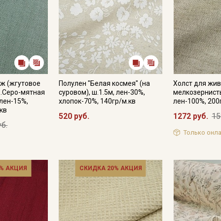
ж (жгутовое
Полулен "Белая космея" (на
Холст для жи
в.Серо-мятная
суровом), ш.1.5м, лен-30%,
мелкозернисты
 лен-15%,
хлопок-70%, 140гр/м.кв
лен-100%, 200
.кв
520 руб.
1272 руб.
15
уб.
Только онла
% АКЦИЯ
СКИДКА 20% АКЦИЯ