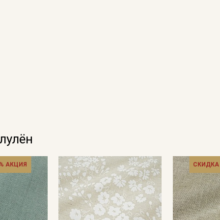
Подписаться
Ознакомлен(а) с
Политикой обработки персональных
данных
и даю
Согласие на обработку персональных
данных
Даю
Согласие на получение рекламных и
информационных рассылок
олулён
% АКЦИЯ
СКИДКА