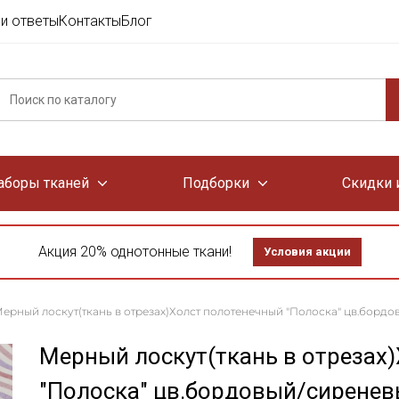
и ответы
Контакты
Блог
аборы тканей
Подборки
Скидки 
Акция 20% однотонные ткани!
Условия акции
ерный лоскут(ткань в отрезах)Холст полотенечный "Полоска" цв.бордовы
Мерный лоскут(ткань в отрезах
"Полоска" цв.бордовый/сиреневы