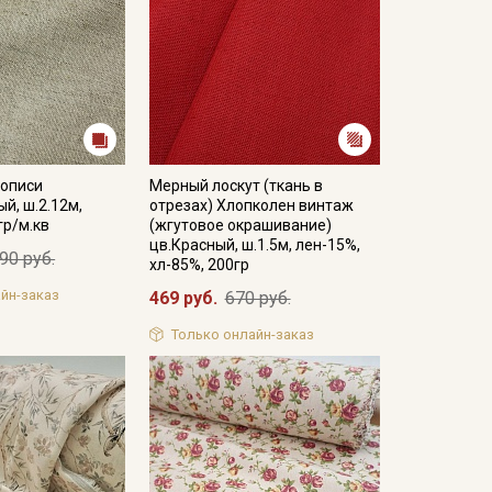
вописи
Мерный лоскут (ткань в
й, ш.2.12м,
отрезах) Хлопколен винтаж
гр/м.кв
(жгутовое окрашивание)
цв.Красный, ш.1.5м, лен-15%,
90 руб.
хл-85%, 200гр
йн-заказ
469 руб.
670 руб.
Только онлайн-заказ