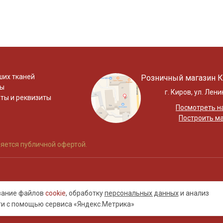
ших тканей
Розничный магазин К
ты
г. Киров, ул. Лени
ты и реквизиты
Посмотреть на
Построить м
яется публичной офертой.
ование файлов
cookie
, обработку
персональных данных
и анализ
ти с помощью сервиса «Яндекс.Метрика»