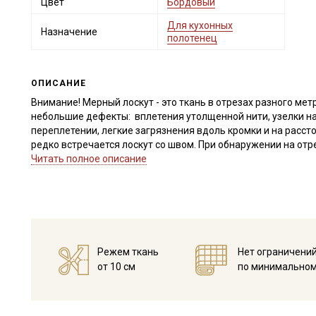
Цвет
Бордовый
Для кухонных
Назначение
полотенец
ОПИСАНИЕ
Внимание! Мерный лоскут - это ткань в отрезах разного метр
небольшие дефекты: вплетения утолщенной нити, узелки на
переплетении, легкие загрязнения вдоль кромки и на расст
редко встречается лоскут со швом. При обнаружении на от
для дополнительного согласования. В комментариях к зак
Читать полное описание
Внимание! На ткани могут встречаться утолщение нитей, х
единичные вплетения нитей другого цвета. Дефекты вдоль к
являются. Ширина ткани ±2см. Размер клетки 2,2х2,2 см. Тк
заказе.
Режем ткань
Нет ограничени
Внимание! На ткани встречаются утолщения из-за вплетения
от 10 см
по минимальном
Просим учитывать это при заказе!
Холст полотенечный - это узкая ткань с плотной кромкой, 
кухонных полотенец, рушников, отлично будет смотреться 