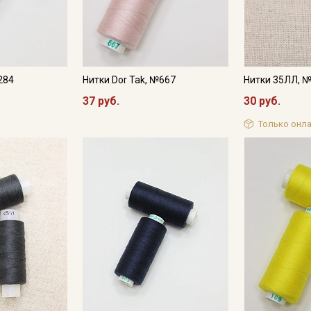
Подписаться
Ознакомлен(а) с
Политикой обработки персональных
данных
и даю
Согласие на обработку персональных
данных
284
Нитки Dor Tak, №667
Нитки 35ЛЛ, 
Даю
Согласие на получение рекламных и
37 руб.
30 руб.
информационных рассылок
Только онла