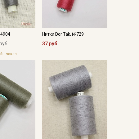
№4904
Нитки Dor Tak, №729
руб.
37 руб.
йн-заказ