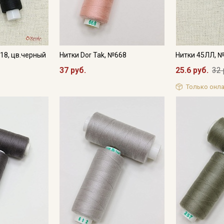
Подписаться
Ознакомлен(а) с
Политикой обработки персональных
данных
и даю
Согласие на обработку персональных
данных
18, цв.черный
Нитки Dor Tak, №668
Нитки 45ЛЛ, 
37 руб.
25.6 руб.
32 
Даю
Согласие на получение рекламных и
информационных рассылок
Только онла