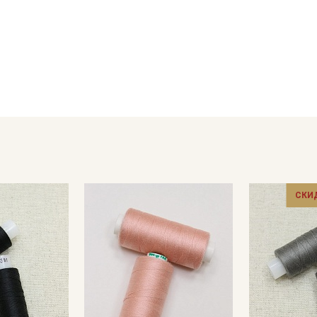
Секретная рассылка от
Купава
Мы публикуем здесь дополнительные
СКИ
промокоды и скидки до 30% на узкие
категории тканей
Электронная почта