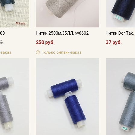
Подписаться
Ознакомлен(а) с
Политикой обработки персональных
данных
и даю
Согласие на обработку персональных
данных
108
Нитки 2500м,35ЛЛ, №6602
Нитки Dor Tak
б.
250 руб.
37 руб.
Даю
Согласие на получение рекламных и
информационных рассылок
-заказ
Только онлайн-заказ