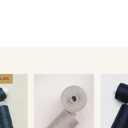
Секретная рассылка от
Купава
Мы публикуем здесь дополнительные
 20%
промокоды и скидки до 30% на узкие
категории тканей
Электронная почта