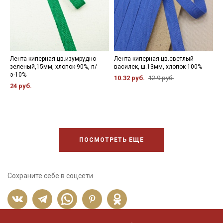
Лента киперная цв.изумрудно-
Лента киперная цв.светлый
Л
зеленый,15мм, хлопок-90%, п/
василек, ш.13мм, хлопок-100%
х
э-10%
10.32 руб.
12.9 руб.
2
24 руб.
ПОСМОТРЕТЬ ЕЩЕ
Сохраните себе в соцсети