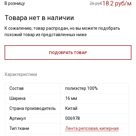
18.2 руб/м
В розницу
26 руб
Товара нет в наличии
К сожалению, товар распродан, но вы можете подобрать
похожий товар из представленных ниже
ПОДОБРАТЬ ТОВАР
Характеристики
Состав
полиэстер 100%
Ширина
16 мм
Секретная рассылка от Купава
Страна производитель
Китай
Мы публикуем здесь дополнительные
промокоды и скидки до 30% на узкие
Артикул
006978
категории тканей
Тип ткани
Лента репсовая, киперная