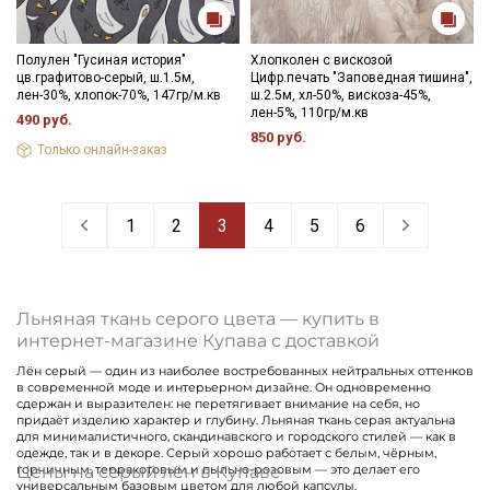
Полулен "Гусиная история"
Хлопколен с вискозой
цв.графитово-серый, ш.1.5м,
Цифр.печать "Заповедная тишина",
лен-30%, хлопок-70%, 147гр/м.кв
ш.2.5м, хл-50%, вискоза-45%,
лен-5%, 110гр/м.кв
490 руб.
850 руб.
Только онлайн-заказ
1
2
3
4
5
6
Льняная ткань серого цвета — купить в
интернет-магазине Купава с доставкой
Лён серый — один из наиболее востребованных нейтральных оттенков
в современной моде и интерьерном дизайне. Он одновременно
сдержан и выразителен: не перетягивает внимание на себя, но
придаёт изделию характер и глубину. Льняная ткань серая актуальна
для минималистичного, скандинавского и городского стилей — как в
одежде, так и в декоре. Серый хорошо работает с белым, чёрным,
Цены на серый лён в Купаве
горчичным, терракотовым и пыльно-розовым — это делает его
универсальным базовым цветом для любой капсулы.