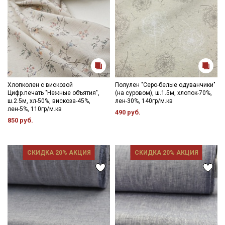
Хлопколен с вискозой
Полулен "Серо-белые одуванчики"
Цифр.печать "Нежные объятия",
(на суровом), ш.1.5м, хлопок-70%,
ш.2.5м, хл-50%, вискоза-45%,
лен-30%, 140гр/м.кв
лен-5%, 110гр/м.кв
490 руб.
850 руб.
СКИДКА 20% АКЦИЯ
СКИДКА 20% АКЦИЯ