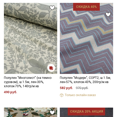
Секретная рассылка от Купава
СКИДКА 40%
Мы публикуем здесь дополнительные
промокоды и скидки до 30% на узкие
категории тканей
Электронная почта
Подписаться
Ознакомлен(а) с
Политикой обработки персональных
Полулен "Многолист" (на темно-
Полулен "Модерн", СОРТ2, ш.1.5м,
данных
и даю
Согласие на обработку персональных
суровом), ш.1.5м, лен-30%,
лен-57%, хлопок-43%, 200гр/м.кв
данных
хлопок-70%, 140гр/м.кв
582 руб.
970 руб.
490 руб.
Даю
Согласие на получение рекламных и
Только онлайн-заказ
информационных рассылок
СКИДКА 20% АКЦИЯ