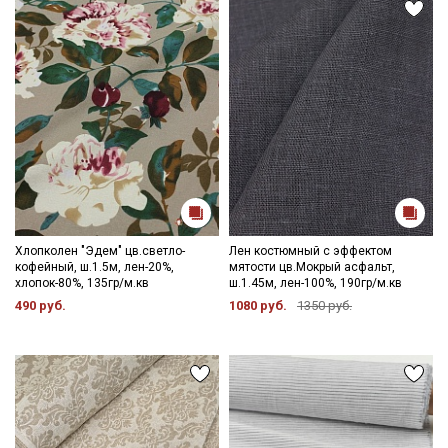
Хлопколен "Эдем" цв.светло-
Лен костюмный с эффектом
кофейный, ш.1.5м, лен-20%,
мятости цв.Мокрый асфальт,
хлопок-80%, 135гр/м.кв
ш.1.45м, лен-100%, 190гр/м.кв
490 руб.
1080 руб.
1350 руб.