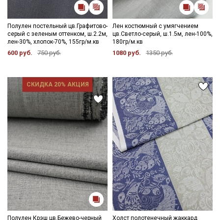
Полулен постельный цв.Графитово-
Лен костюмный с умягчением
серый с зеленым оттенком, ш.2.2м,
цв.Светло-серый, ш.1.5м, лен-100%,
лен-30%, хлопок-70%, 155гр/м.кв
180гр/м.кв
600 руб.
750 руб.
1080 руб.
1350 руб.
СКИДКА 20% АКЦИЯ
Полулен Крэш цв.Бежево-черный
Холст полотенечный жаккард