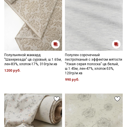
Полульняной жаккард
Полулен сорочечный
"Шахерезада" цв.суровый, ш.1.65м,
пестротканый с эффектом мятости
лен-83%, хлопок-17%, 310гр/м.кв
"Узкая серая полоска" цв.белый,
ш.1.45м, лен-47%, хлопок-53%,
1200 руб.
120гр/м.кв
990 руб.