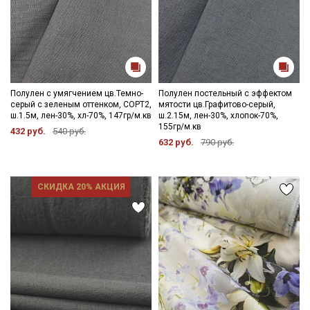
Полулен с умягчением цв.Темно-
Полулен постельный с эффектом
серый с зеленым оттенком, СОРТ2,
мятости цв.Графитово-серый,
ш.1.5м, лен-30%, хл-70%, 147гр/м.кв
ш.2.15м, лен-30%, хлопок-70%,
155гр/м.кв
432 руб.
540 руб.
632 руб.
790 руб.
СКИДКА 20% АКЦИЯ