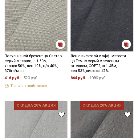
Полульняной брезент цв.Светло-
Лен с вискозой с эфф. мятости
серый меланж, ш.1.60м,
цв.Темно-серый с зеленым
хлопок-50%, лен-10%, п/э-40%,
оттенком, СОРТ2, ш.1.45м,
370гр/м.кв
лен-53%,вискоза-47%
416 руб.
520 руб.
864 руб.
1080 руб.
Только онлайн-заказ
СКИДКА 20% АКЦИЯ
СКИДКА 20% АКЦИЯ