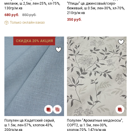
меланж, ш.2,5м, лен-25%, хл-75%,
"Птицы" цв.джинсовый/серо-
130гр/м.кв
бежевый, ш.0.5м, лен-30%, хл-70%,
210гр/м.кв
680 руб.
850 руб.
350 руб.
Только онлайн-заказ
СКИДКА 20% АКЦИЯ
Полулен цв.Кадетский серый,
Полулен "Ароматные медоносы",
ш.1.5м, лен-57%, хлопок-43%,
СОРТ2, ш.1.5м, лен-30%,
200гр/м.кв
хлопок-70%, 147гр/м.кв