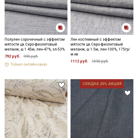
Полулен сорочечный с эффектом
Лен костюмный с эффектом
мятости цв.Серо-фиолетовый
мятости цв.Серо-фиолетовый
меланж, ш.1.45м, лен-47%, хл-53%
меланж, ш.1.5м, лен-100%, 175гр/
м.кв
792 руб.
990 руб.
1112 руб.
1390 руб.
Только онлайн-заказ
СКИДКА 20% АКЦИЯ