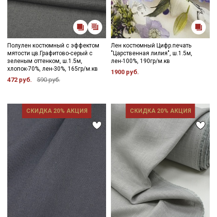
Полулен костюмный с эффектом
Лен костюмный Цифр.печать
мятости цв.Графитово-серый с
"Царственная лилия", ш.1.5м,
зеленым оттенком, ш.1.5м,
лен-100%, 190гр/м.кв
хлопок-70%, лен-30%, 165гр/м.кв
1900 руб.
472 руб.
590 руб.
СКИДКА 20% АКЦИЯ
СКИДКА 20% АКЦИЯ