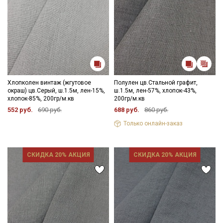
Хлопколен винтаж (жгутовое
Полулен цв.Стальной графит,
окраш) цв.Серый, ш.1.5м, лен-15%,
ш.1.5м, лен-57%, хлопок-43%,
хлопок-85%, 200гр/м.кв
200гр/м.кв
552 руб.
690 руб.
688 руб.
860 руб.
Только онлайн-заказ
СКИДКА 20% АКЦИЯ
СКИДКА 20% АКЦИЯ