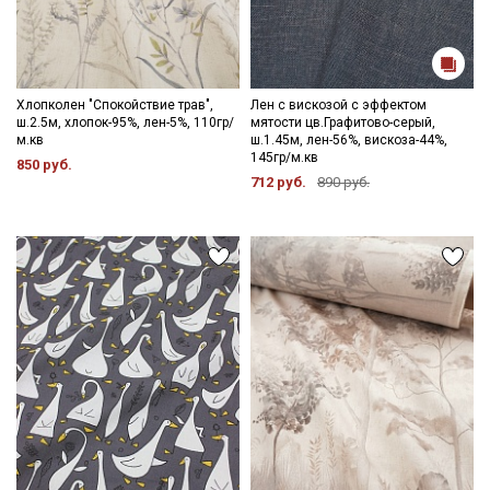
Хлопколен "Спокойствие трав",
Лен с вискозой с эффектом
ш.2.5м, хлопок-95%, лен-5%, 110гр/
мятости цв.Графитово-серый,
м.кв
ш.1.45м, лен-56%, вискоза-44%,
145гр/м.кв
850 руб.
712 руб.
890 руб.