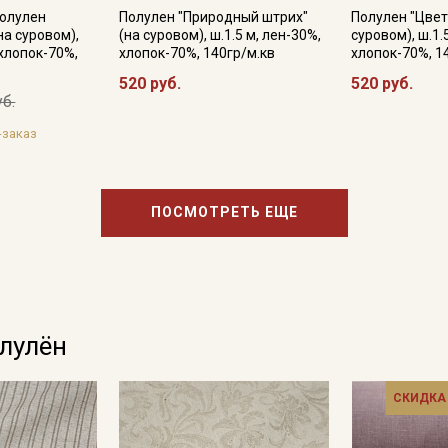
Полулен
Полулен "Природный штрих"
Полулен "Цвет
на суровом),
(на суровом), ш.1.5 м, лен-30%,
суровом), ш.1.
 хлопок-70%,
хлопок-70%, 140гр/м.кв
хлопок-70%, 1
520 руб.
520 руб.
уб.
-заказ
ПОСМОТРЕТЬ ЕЩЕ
олулён
СКИДКА