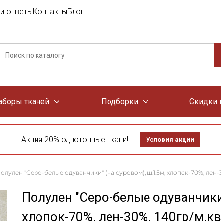
и ответы
Контакты
Блог
аборы тканей
Подборки
Скидки 
Акция 20% однотонные ткани!
Условия акции
олулен "Серо-белые одуванчики" (на суровом), ш.1.5м, хлопок-70%, лен-3
Полулен "Серо-белые одуванчики"
хлопок-70%, лен-30%, 140гр/м.кв