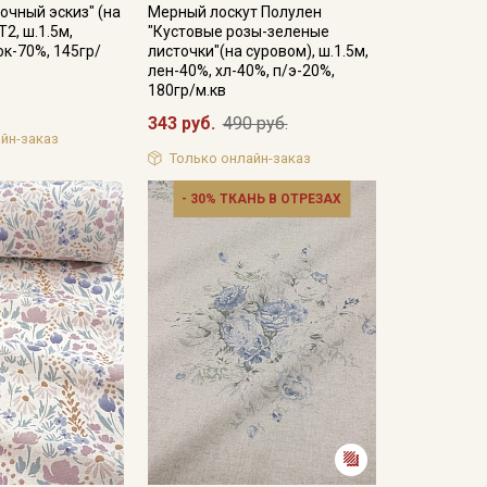
очный эскиз" (на
Мерный лоскут Полулен
2, ш.1.5м,
"Кустовые розы-зеленые
ок-70%, 145гр/
листочки"(на суровом), ш.1.5м,
лен-40%, хл-40%, п/э-20%,
180гр/м.кв
343 руб.
490 руб.
йн-заказ
Только онлайн-заказ
- 30% ТКАНЬ В ОТРЕЗАХ