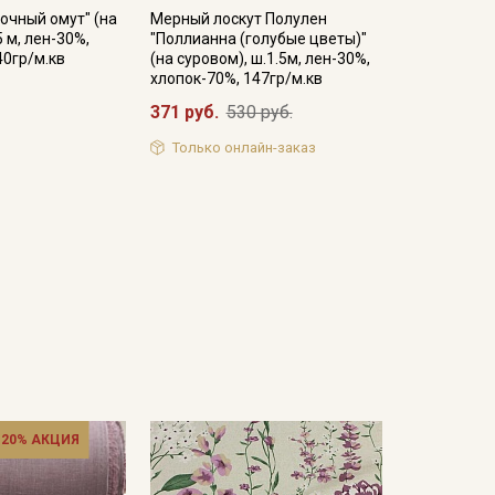
очный омут" (на
Мерный лоскут Полулен
5 м, лен-30%,
"Поллианна (голубые цветы)"
40гр/м.кв
(на суровом), ш.1.5м, лен-30%,
хлопок-70%, 147гр/м.кв
371 руб.
530 руб.
Только онлайн-заказ
 20% АКЦИЯ