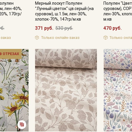
Полулен
Мерный лоскут Полулен
Полулен "Цвет
0м, лен-40%,
"Лунный цветок" цв.серый (на
суровом), СОРТ
20%, 170гр/
суровом), ш.1.5м, лен-30%,
лен-30%, хлоп
хлопок-70%, 147гр/м.кв
м.кв
Подписаться
уб.
371 руб.
530 руб.
470 руб.
-заказ
Только онлайн-заказ
Только онла
Ознакомлен(а) с
Политикой обработки персональных
данных
и даю
Согласие на обработку персональных
данных
 В ОТРЕЗАХ
Даю
Согласие на получение рекламных и
информационных рассылок