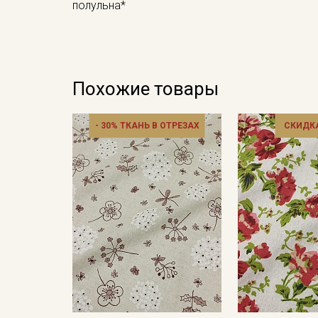
полульна*
Похожие товары
- 30% ТКАНЬ В ОТРЕЗАХ
СКИДКА