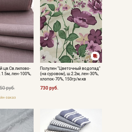
 цв.Св.лилово-
Полулен "Цветочный водопад"
.1.5м, лен-100%,
(на суровом), ш.2.2м, лен-30%,
хлопок-70%, 150гр/м.кв
50 руб.
730 руб.
йн-заказ