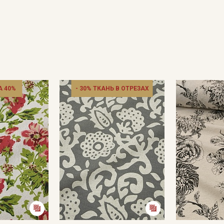
 40%
- 30% ТКАНЬ В ОТРЕЗАХ
Секретная рассылка от
Купава
Мы публикуем здесь дополнительные
промокоды и скидки до 30% на узкие
категории тканей
Электронная почта