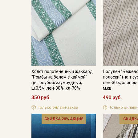
Холст полотенечный жаккард
Полулен "Бежев
"Ромбы на белом с каймой"
полоски" (на т.су
цв.голубой/изумрудный,
лен-30%, хлопок-
ш.0.5м, лен-30%, хл-70%
м.кв
350 руб.
490 руб.
Только онлайн-заказ
Только онлайн
СКИДКА 20% АКЦИЯ
СКИДКА