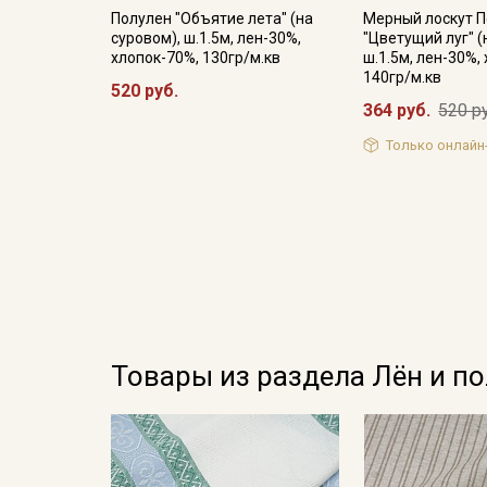
Полулен "Объятие лета" (на
Мерный лоскут 
суровом), ш.1.5м, лен-30%,
"Цветущий луг" (
хлопок-70%, 130гр/м.кв
ш.1.5м, лен-30%,
140гр/м.кв
520 руб.
364 руб.
520 р
Только онлайн
Товары из раздела Лён и п