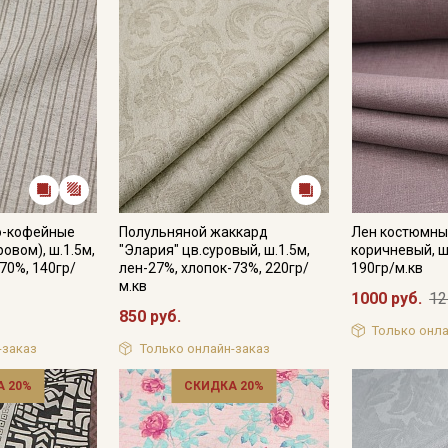
о-кофейные
Полульняной жаккард
Лен костюмный
ровом), ш.1.5м,
"Элария" цв.суровый, ш.1.5м,
коричневый, ш
70%, 140гр/
лен-27%, хлопок-73%, 220гр/
190гр/м.кв
м.кв
1000 руб.
12
850 руб.
Только онла
-заказ
Только онлайн-заказ
 20%
СКИДКА 20%