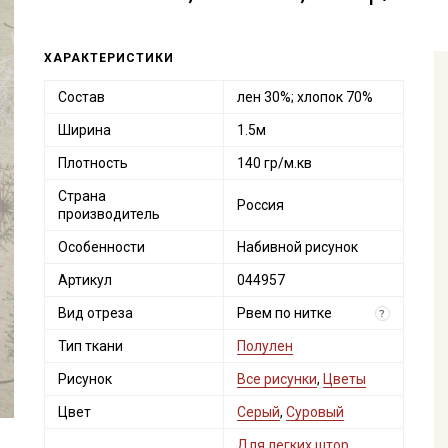
ХАРАКТЕРИСТИКИ
Состав
лен 30%; хлопок 70%
Ширина
1.5м
Плотность
140 гр/м.кв
Страна
Россия
производитель
Особенности
Набивной рисунок
Артикул
044957
Вид отреза
Рвем по нитке
?
Тип ткани
Полулен
Рисунок
Все рисунки
,
Цветы
Цвет
Серый
,
Суровый
Для легких штор,