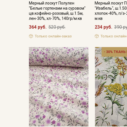
Мерный лоскут Полулен
Мерный лоскут 
"Белые гортензии на суровом"
"Изабель", ш.1.5
цв.кофейно-розовый, ш.1.5м,
хлопок-40%, п/э-
лен-30%, хл-70%, 140гр/м.кв
м.кв
364 руб.
520 руб.
234 руб.
390 р
Только онлайн-заказ
Только онлайн
- 30% ТКАНЬ