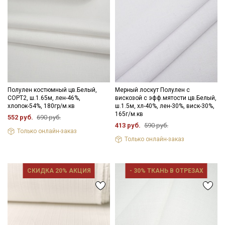
Электронная почта
Подписаться
Ознакомлен(а) с
Политикой обработки персональных
Полулен костюмный цв.Белый,
Мерный лоскут Полулен с
данных
и даю
Согласие на обработку персональных
СОРТ2, ш.1.65м, лен-46%,
вискозой с эфф.мятости цв.Белый,
данных
хлопок-54%, 180гр/м.кв
ш.1.5м, хл-40%, лен-30%, виск-30%,
165г/м.кв
552 руб.
690 руб.
Даю
Согласие на получение рекламных и
413 руб.
590 руб.
информационных рассылок
Только онлайн-заказ
Только онлайн-заказ
СКИДКА 20% АКЦИЯ
- 30% ТКАНЬ В ОТРЕЗАХ