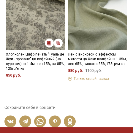
Хлопколен Цифр.печать "Туаль де
Лен с вискозой с эффектом
П
Жуи - прованс" цв.кофейный (на
мятости цв.Хаки шалфей, ш.1.35м,
ц
суровом), ш.1.4м, лен-15%, хл-85%,
лен-65%, вискоза-35%,175гр/м.кв
х
125гр/м.кв
880 руб.
1100 руб.
1
850 руб.
Только онлайн-заказ
Сохраните себе в соцсети