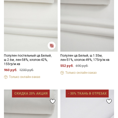
Полулен постельный цв.Белый,
Полулен цв.Белый, ш.1.55м,
ш.2.6м, лен-58%, хлопок-42%,
лен-51%, хлопок-49%, 175гр/м.кв
155гр/м.кв
552 руб.
690 руб.
960 руб.
1200 руб.
Только онлайн-заказ
Только онлайн-заказ
Секретная рассылка от Купава
СКИДКА 20% АКЦИЯ
- 30% ТКАНЬ В ОТРЕЗАХ
Мы публикуем здесь дополнительные
промокоды и скидки до 30% на узкие
категории тканей