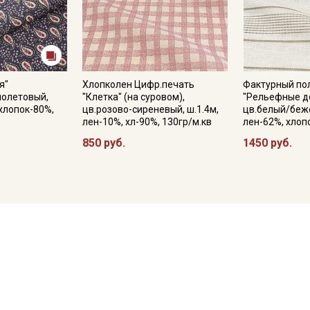
я"
Хлопколен Цифр.печать
Фактурный по
иолетовый,
"Клетка" (на суровом),
"Рельефные д
 хлопок-80%,
цв.розово-сиреневый, ш.1.4м,
цв.белый/беже
лен-10%, хл-90%, 130гр/м.кв
лен-62%, хлоп
850 руб.
1450 руб.