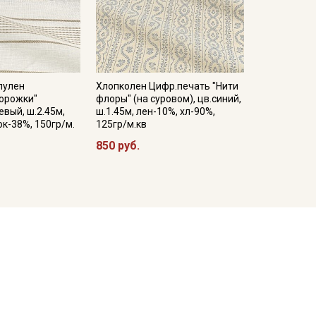
лулен
Хлопколен Цифр.печать "Нити
орожки"
флоры" (на суровом), цв.синий,
вый, ш.2.45м,
ш.1.45м, лен-10%, хл-90%,
ок-38%, 150гр/м.
125гр/м.кв
850 руб.