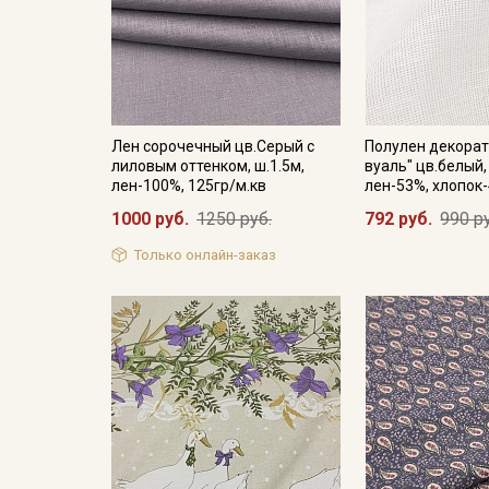
Лен сорочечный цв.Серый с
Полулен декорат
лиловым оттенком, ш.1.5м,
вуаль" цв.белый,
лен-100%, 125гр/м.кв
лен-53%, хлопок-
1000 руб.
1250 руб.
792 руб.
990 р
Только онлайн-заказ