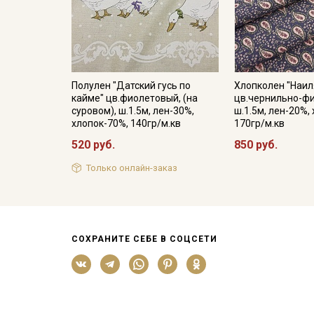
Полулен "Датский гусь по
Хлопколен "Наил
кайме" цв.фиолетовый, (на
цв.чернильно-ф
суровом), ш.1.5м, лен-30%,
ш.1.5м, лен-20%,
хлопок-70%, 140гр/м.кв
170гр/м.кв
520 руб.
850 руб.
Только онлайн-заказ
СОХРАНИТЕ СЕБЕ В СОЦСЕТИ