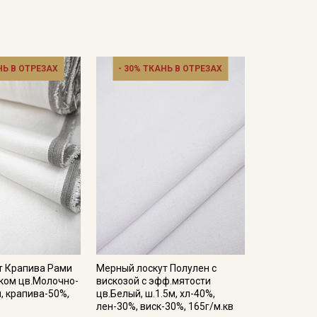
отах;
ошо проветриваемом помещении, важно не
 стороны.
НЬ В ОТРЕЗАХ
- 30% ТКАНЬ В ОТРЕЗАХ
кани в зависимости от настроек вашего монитора и
т Крапива Рами
Мерный лоскут Полулен с
пком цв.Молочно-
вискозой с эфф.мятости
м, крапива-50%,
цв.Белый, ш.1.5м, хл-40%,
лен-30%, виск-30%, 165г/м.кв