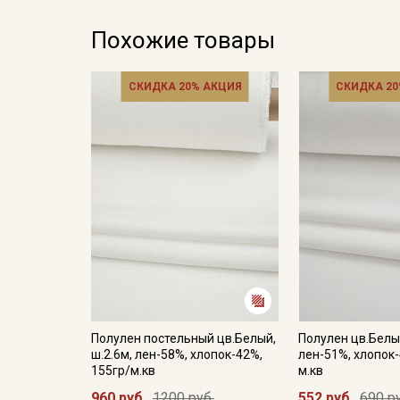
Похожие товары
СКИДКА 20% АКЦИЯ
СКИДКА 20
Полулен постельный цв.Белый,
Полулен цв.Белый
ш.2.6м, лен-58%, хлопок-42%,
лен-51%, хлопок-
155гр/м.кв
м.кв
960 руб.
1200 руб.
552 руб.
690 р