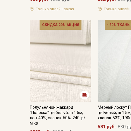
Только онлайн-заказ
Только онлайн
СКИДКА 20% АКЦИЯ
- 30% ТКАНЬ
Полульняной жаккард
Мерный лоскут 
"Полоска" цв.белый, ш.1.5м,
цв.Белый, ш.1.5м
лен-40%, хлопок-60%, 240гр/
хлопок-53%, 190г
м.кв
581 руб.
830 р