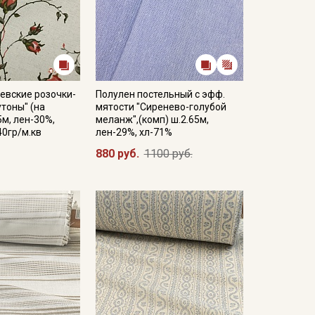
евские розочки-
Полулен постельный с эфф.
тоны" (на
мятости "Сиренево-голубой
5м, лен-30%,
меланж",(комп) ш.2.65м,
40гр/м.кв
лен-29%, хл-71%
880 руб.
1100 руб.