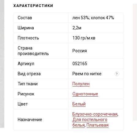
ХАРАКТЕРИСТИКИ
Состав
лен 53%; хлопок 47%
Ширина
2,2м
Плотность
130 гр/м.кв
Страна
Россия
производитель
Артикул
052165
Вид отреза
Рвем по нитке
?
Тип ткани
Полулен
Рисунок
Однотонные
Цвет
Белый
Блузочно-сорочечная
,
Назначение
Для постельного
белья
,
Платьевая