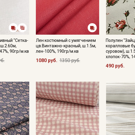
ивный "Сетка-
Лен костюмный с умягчением
Полулен "Зайц
 ш.2.60м,
цв.Винтажно-красный, ш.1.5м,
коралловые бу
47%, 90гр/м.кв
лен-100%, 190гр/м.кв
суровом), ш.1.
хлопок-70%, 1
уб.
1080 руб.
1350 руб.
490 руб.