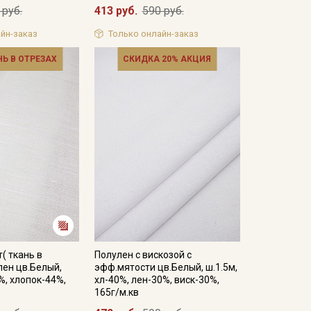
 руб.
413 руб.
590 руб.
йн-заказ
Только онлайн-заказ
НЬ В ОТРЕЗАХ
СКИДКА 20% АКЦИЯ
( ткань в
Полулен с вискозой с
лен цв.Белый,
эфф.мятости цв.Белый, ш.1.5м,
%, хлопок-44%,
хл-40%, лен-30%, виск-30%,
165г/м.кв