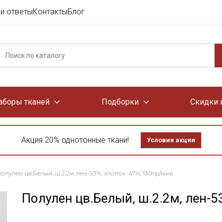
и ответы
Контакты
Блог
аборы тканей
Подборки
Скидки 
Акция 20% однотонные ткани!
Условия акции
олулен цв.Белый, ш.2.2м, лен-53%, хлопок-47%, 130гр/м.кв
Полулен цв.Белый, ш.2.2м, лен-5