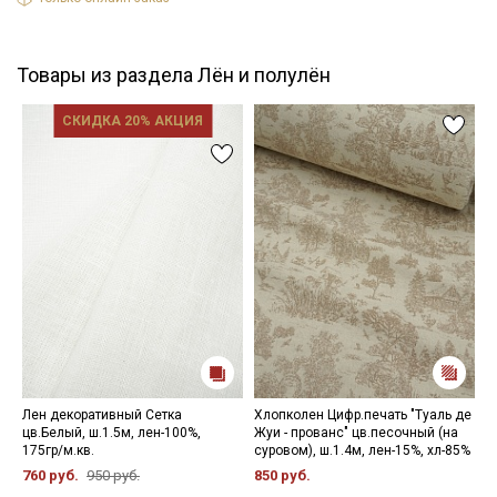
Товары из раздела Лён и полулён
СКИДКА 20% АКЦИЯ
Лен декоративный Сетка
Хлопколен Цифр.печать "Туаль де
П
цв.Белый, ш.1.5м, лен-100%,
Жуи - прованс" цв.песочный (на
м
175гр/м.кв.
суровом), ш.1.4м, лен-15%, хл-85%
ш
1
760 руб.
950 руб.
850 руб.
4