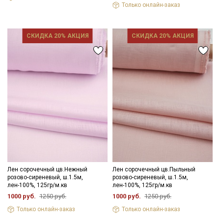
Только онлайн-заказ
Ознакомлен(а) с
Политикой обработки персональных
данных
и даю
Согласие на обработку персональных
СКИДКА 20% АКЦИЯ
СКИДКА 20% АКЦИЯ
данных
Даю
Согласие на получение рекламных и
информационных рассылок
Лен сорочечный цв.Нежный
Лен сорочечный цв.Пыльный
розово-сиреневый, ш.1.5м,
розово-сиреневый, ш.1.5м,
лен-100%, 125гр/м.кв
лен-100%, 125гр/м.кв
1000 руб.
1250 руб.
1000 руб.
1250 руб.
Только онлайн-заказ
Только онлайн-заказ