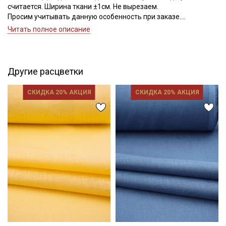
считается. Ширина ткани ±1см. Не вырезаем.
Просим учитывать данную особенность при заказе.
Читать полное описание
Ткань обладает высокой прочностью, гигроскопичностью,
теплопроводностью и устойчивостью к износам,
неаллергенна; высокой сминаемостью; переплетение
полотняное; на ощупь мягкая; не просвечивает; усадка до 6%.
Другие расцветки
Применение ткани: мужская, женская и детская одежда.
Перед раскроем ткань следует замочить в воде комнатной
СКИДКА 20% АКЦИЯ
СКИДКА 20% АКЦИЯ
температуры на 10-15 мин; без отжима повесить стекать;
влажную прогладить утюгом, разогретым до максимально
высокой температуры.
Рекомендации по уходу: максимальная температура стирки
40С (При температуре воды свыше 60С ткань может потерять
свой насыщенный и яркий цвет); химчистка; не отбеливать
хлором; максимальная температура глажения 150С;
рекомендуется глажка с изнаночной стороны; сушить в
подвешенном состоянии.
Цветопередача может отличаться от оригинального цвета
ткани в зависимости от настроек вашего монитора.