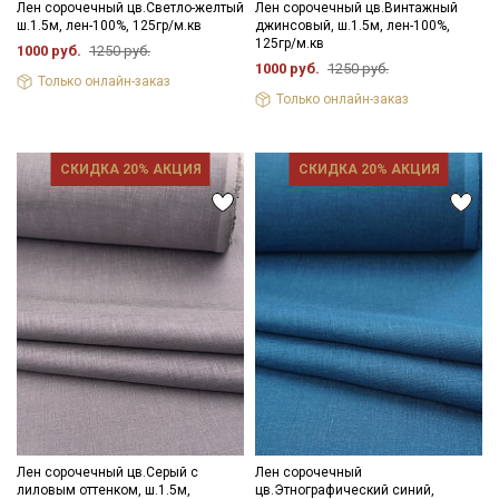
Лен сорочечный цв.Светло-желтый
Лен сорочечный цв.Винтажный
ш.1.5м, лен-100%, 125гр/м.кв
джинсовый, ш.1.5м, лен-100%,
125гр/м.кв
1000 руб.
1250 руб.
1000 руб.
1250 руб.
Только онлайн-заказ
Только онлайн-заказ
СКИДКА 20% АКЦИЯ
СКИДКА 20% АКЦИЯ
Лен сорочечный цв.Серый с
Лен сорочечный
лиловым оттенком, ш.1.5м,
цв.Этнографический синий,