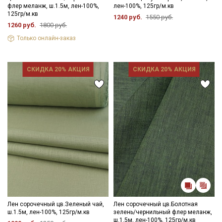
флер меланж, ш.1.5м, лен-100%,
лен-100%, 125гр/м.кв
125гр/м.кв
1240 руб.
1550 руб.
1260 руб.
1800 руб.
Только онлайн-заказ
СКИДКА 20% АКЦИЯ
СКИДКА 20% АКЦИЯ
Лен сорочечный цв.Зеленый чай,
Лен сорочечный цв.Болотная
ш.1.5м, лен-100%, 125гр/м.кв
зелень/чернильный флер меланж,
ш.1.5м, лен-100%, 125гр/м.кв