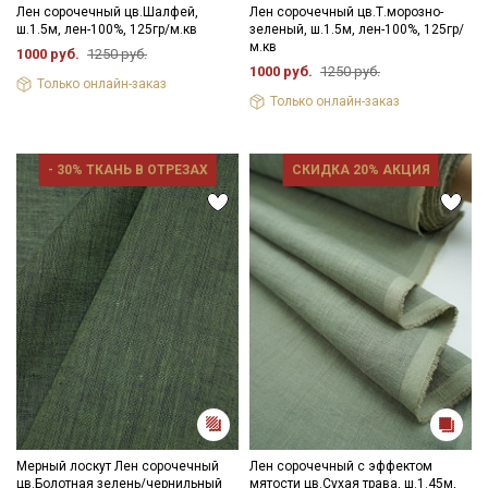
Лен сорочечный цв.Шалфей,
Лен сорочечный цв.Т.морозно-
ш.1.5м, лен-100%, 125гр/м.кв
зеленый, ш.1.5м, лен-100%, 125гр/
м.кв
1000 руб.
1250 руб.
1000 руб.
1250 руб.
Только онлайн-заказ
Только онлайн-заказ
- 30% ТКАНЬ В ОТРЕЗАХ
СКИДКА 20% АКЦИЯ
Мерный лоскут Лен сорочечный
Лен сорочечный с эффектом
цв.Болотная зелень/чернильный
мятости цв.Сухая трава, ш.1.45м,