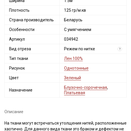
Ширина
1.5м
Плотность
125 гр/м.кв
Страна производитель
Беларусь
Особенности
С умягчением
Артикул
034942
Вид отреза
Режем по нитке
?
Тип ткани
Лен 100%
Рисунок
Однотонные
Цвет
Зеленый
Блузочно-сорочечная
,
Назначение
Платьевая
Описание
На ткани могут встречаться утолщения нитей, расположенные
хаотично. Для данного вида ткани это браком и дефектом не