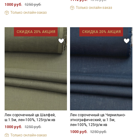
1000 руб.
1250 руб.
Только онлайн-заказ
Только онлайн-заказ
СКИДКА 20% АКЦИЯ
СКИДКА 20% АКЦИЯ
Секретная рассылка от Купава
Мы публикуем здесь дополнительные
промокоды и скидки до 30% на узкие
категории тканей
Электронная почта
Лен сорочечный цв.Шалфей,
Лен сорочечный цв.Чернильно-
ш.1.5м, лен-100%, 125гр/м.кв
этнографический, ш.1.5м,
лен-100%, 125гр/м.кв
1000 руб.
1250 руб.
1000 руб.
1250 руб.
Только онлайн-заказ
Подписаться