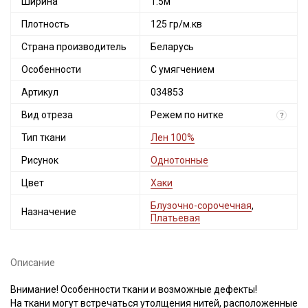
Ширина
1.5м
Плотность
125 гр/м.кв
Страна производитель
Беларусь
Особенности
С умягчением
Артикул
034853
Вид отреза
Режем по нитке
?
Тип ткани
Лен 100%
Рисунок
Однотонные
Цвет
Хаки
Блузочно-сорочечная
,
Назначение
Платьевая
Описание
Внимание! Особенности ткани и возможные дефекты!
На ткани могут встречаться утолщения нитей, расположенные