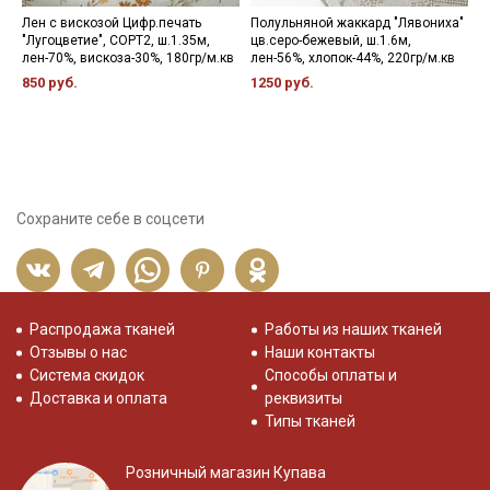
Лен с вискозой Цифр.печать
Полульняной жаккард "Лявониха"
П
"Лугоцветие", СОРТ2, ш.1.35м,
цв.серо-бежевый, ш.1.6м,
п
лен-70%, вискоза-30%, 180гр/м.кв
лен-56%, хлопок-44%, 220гр/м.кв
м
ц
850 руб.
1250 руб.
х
9
Сохраните себе в соцсети
Распродажа тканей
Работы из наших тканей
Отзывы о нас
Наши контакты
Система скидок
Способы оплаты и
Доставка и оплата
реквизиты
Типы тканей
Розничный магазин Купава