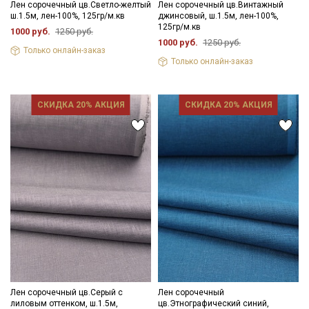
Лен сорочечный цв.Светло-желтый
Лен сорочечный цв.Винтажный
ш.1.5м, лен-100%, 125гр/м.кв
джинсовый, ш.1.5м, лен-100%,
125гр/м.кв
1000 руб.
1250 руб.
1000 руб.
1250 руб.
Только онлайн-заказ
Только онлайн-заказ
СКИДКА 20% АКЦИЯ
СКИДКА 20% АКЦИЯ
Лен сорочечный цв.Серый с
Лен сорочечный
лиловым оттенком, ш.1.5м,
цв.Этнографический синий,