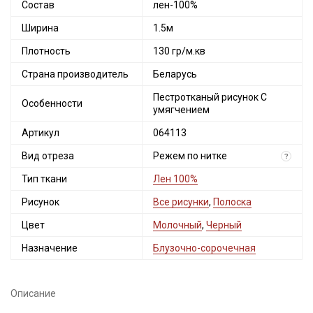
Состав
лен-100%
Ширина
1.5м
Плотность
130 гр/м.кв
Страна производитель
Беларусь
Пестротканый рисунок С
Особенности
умягчением
Артикул
064113
Вид отреза
Режем по нитке
?
Тип ткани
Лен 100%
Секретная рассылка от Купава
Рисунок
Все рисунки
,
Полоска
Мы публикуем здесь дополнительные
Цвет
Молочный
,
Черный
промокоды и скидки до 30% на узкие
категории тканей
Назначение
Блузочно-сорочечная
Электронная почта
Описание