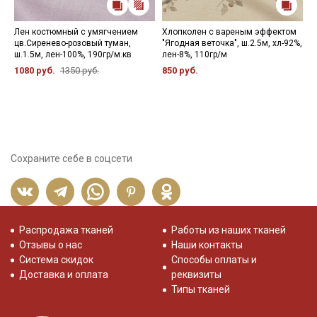
Лен костюмный с умягчением
Хлопколен с вареным эффектом
П
цв.Сиренево-розовый туман,
"Ягодная веточка", ш.2.5м, хл-92%,
"
ш.1.5м, лен-100%, 190гр/м.кв
лен-8%, 110гр/м
ш
м
1080 руб.
1350 руб.
850 руб.
9
Сохраните себе в соцсети
Распродажа тканей
Работы из наших тканей
Отзывы о нас
Наши контакты
Система скидок
Способы оплаты и
Доставка и оплата
реквизиты
Типы тканей