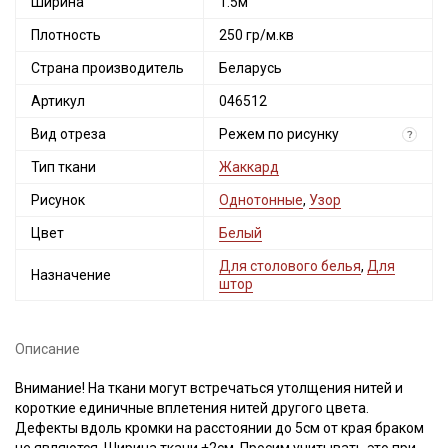
Ширина
1.5м
Плотность
250 гр/м.кв
Страна производитель
Беларусь
Артикул
046512
Вид отреза
Режем по рисунку
?
Тип ткани
Жаккард
Рисунок
Однотонные
,
Узор
Цвет
Белый
Для столового белья
,
Для
Назначение
штор
Описание
Внимание! На ткани могут встречаться утолщения нитей и
короткие единичные вплетения нитей другого цвета.
Дефекты вдоль кромки на расстоянии до 5см от края браком