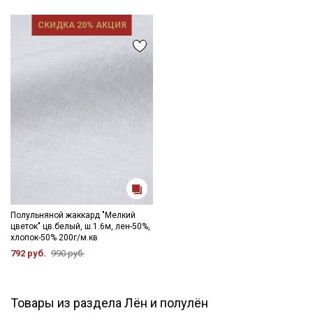
СКИДКА 20% АКЦИЯ
Полульняной жаккард "Мелкий
цветок" цв.белый, ш.1.6м, лен-50%,
хлопок-50% 200г/м.кв
792 руб.
990 руб.
Товары из раздела Лён и полулён