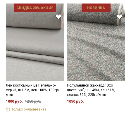
СКИДКА 20% АКЦИЯ
НОВИНКА
Лен костюмный цв.Пепельно-
Полульняной жаккард "Эхо
П
серый, ш.1.5м, лен-100%, 190гр/
цветения", ш.1.45м, лен-61%,
с
м.кв
хлопок-39%, 225гр/м.кв
х
1000 руб.
1250 руб.
1050 руб.
5
Только онлайн-заказ