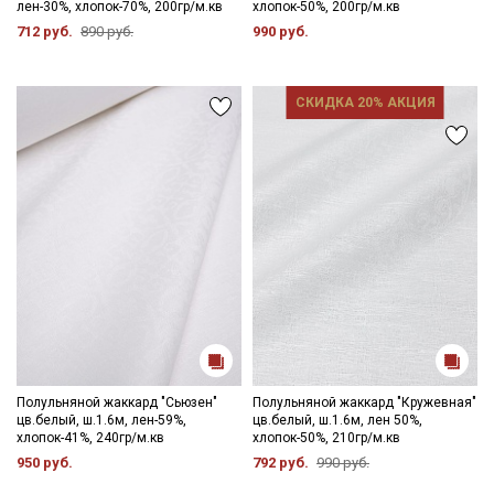
лен-30%, хлопок-70%, 200гр/м.кв
хлопок-50%, 200гр/м.кв
данных
и даю
Согласие на обработку персональных
данных
712 руб.
890 руб.
990 руб.
Даю
Согласие на получение рекламных и
информационных рассылок
СКИДКА 20% АКЦИЯ
Полульняной жаккард "Сьюзен"
Полульняной жаккард "Кружевная"
цв.белый, ш.1.6м, лен-59%,
цв.белый, ш.1.6м, лен 50%,
хлопок-41%, 240гр/м.кв
хлопок-50%, 210гр/м.кв
950 руб.
792 руб.
990 руб.