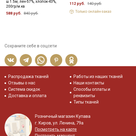
ш.1.5м, лен-57%, хлопок-43%,
в
112 руб.
140 руб.
200гр/м.кв
в
Только онлайн-заказ
588 руб.
840 руб.
7
Сохраните себе в соцсети
Распродажа тканей
Работы из наших тканей
Отзывы о нас
Наши контакты
Система скидок
Способы оплаты и
Доставка и оплата
реквизиты
Типы тканей
Розничный магазин Купава
г. Киров, ул. Ленина, 79а
Посмотреть на карте
Построить маршрут