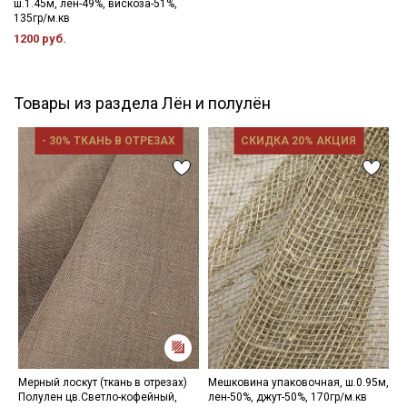
ш.1.45м, лен-49%, вискоза-51%,
135гр/м.кв
1200 руб.
Товары из раздела Лён и полулён
- 30% ТКАНЬ В ОТРЕЗАХ
СКИДКА 20% АКЦИЯ
Мерный лоскут (ткань в отрезах)
Мешковина упаковочная, ш.0.95м,
Л
Полулен цв.Светло-кофейный,
лен-50%, джут-50%, 170гр/м.кв
м