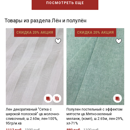
ПОСМОТРЕТЬ ЕЩЕ
Товары из раздела Лён и полулён
СКИДКА 20% АКЦИЯ
СКИДКА 20% АКЦИЯ
Лен декоративный "Сетка с
Полулен постельный с эффектом
Х
широкой полоской" цв.молочно-
мятости цв.Мятно-зеленый
"
сливочный, ш.2.60м, лен-100%,
меланж, (комп), ш.2.65м, лен-29%,
л
95гр/м.кв
хл-71%
3
1112 руб.
1390 руб.
880 руб.
1100 руб.