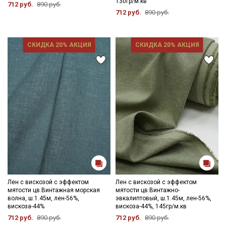
130гр/м.кв
712 руб.
890 руб.
712 руб.
890 руб.
Ознакомлен(а) с
Политикой обработки персональных
данных
и даю
Согласие на обработку персональных
данных
СКИДКА 20% АКЦИЯ
СКИДКА 20% АКЦИЯ
Даю
Согласие на получение рекламных и
информационных рассылок
Лен с вискозой с эффектом
Лен с вискозой с эффектом
мятости цв.Винтажная морская
мятости цв.Винтажно-
волна, ш.1.45м, лен-56%,
эвкалиптовый, ш.1.45м, лен-56%,
вискоза-44%
вискоза-44%, 145гр/м.кв
712 руб.
890 руб.
712 руб.
890 руб.