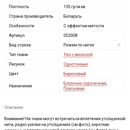
Плотность
135 гр/м.кв
Страна производитель
Беларусь
Особенности
С эффектом мятости
Артикул
052008
Вид отреза
Режем по нитке
?
Тип ткани
Лен с вискозой
Рисунок
Однотонные
Цвет
Бирюзовый
Блузочно-сорочечная
,
Назначение
Платьевая
Описание
Внимание! На ткани могут встречаться вплетения утолщенной
нити, редко узелки на утолщениях (см.фото), короткие