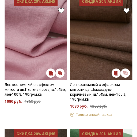
Ознакомлен(а) с
Политикой обработки персональных
СКИДКА 20% АКЦИЯ
СКИДКА 20% АКЦИЯ
данных
и даю
Согласие на обработку персональных
данных
Даю
Согласие на получение рекламных и
информационных рассылок
Лен костюмный с эффектом
Лен костюмный с эффектом
мятости цв.Пыльная роза, ш.1.45м,
мятости цв.Шоколадно-
лен-100%, 190гр/м.кв
коричневый, ш.1.45м, лен-100%,
190гр/м.кв
1080 руб.
1350 руб.
1080 руб.
1350 руб.
Только онлайн-заказ
СКИДКА 20% АКЦИЯ
СКИДКА 20% АКЦИЯ