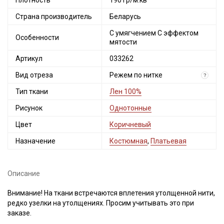
Плотность
190 гр/м.кв
Страна производитель
Беларусь
С умягчением С эффектом
Особенности
мятости
Артикул
033262
Вид отреза
Режем по нитке
?
Тип ткани
Лен 100%
Рисунок
Однотонные
Цвет
Коричневый
Назначение
Костюмная
,
Платьевая
Описание
Внимание! На ткани встречаются вплетения утолщенной нити,
редко узелки на утолщениях. Просим учитывать это при
заказе.