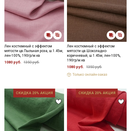
Лен костюмный с эффектом
Лен костюмный с эффектом
мятости цв.Пыльная роза, ш.1.45м,
мятости цв.Шоколадно-
лен-100%, 190гр/м.кв
коричневый, ш.1.45м, лен-100%,
190гр/м.кв
1080 руб.
1350 руб.
1080 руб.
1350 руб.
Только онлайн-заказ
СКИДКА 20% АКЦИЯ
СКИДКА 20% АКЦИЯ
Секретная рассылка от Купава
Мы публикуем здесь дополнительные
промокоды и скидки до 30% на узкие
категории тканей