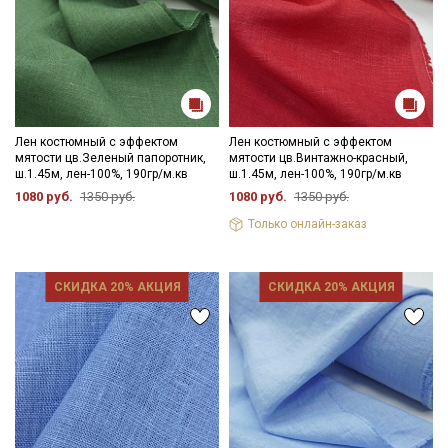
Электронная почта
Подписаться
Лен костюмный с эффектом
Лен костюмный с эффектом
мятости цв.Зеленый папоротник,
мятости цв.Винтажно-красный,
Ознакомлен(а) с
Политикой обработки персональных
ш.1.45м, лен-100%, 190гр/м.кв
ш.1.45м, лен-100%, 190гр/м.кв
данных
и даю
Согласие на обработку персональных
1080 руб.
1350 руб.
1080 руб.
1350 руб.
данных
Только онлайн-заказ
Даю
Согласие на получение рекламных и
информационных рассылок
СКИДКА 20% АКЦИЯ
СКИДКА 20% АКЦИЯ