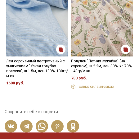
Лен сорочечный пестротканый с
Полулен "Летняя лужайка" (на
Х
умягчением "Узкая голубая
суровом), ш.2.2м, лен-30%, хл-70%,
"
полоска", ш.1.5м, лен-100%, 130гр/
140гр/м.кв
х
м.кв
730 руб.
8
1600 руб.
Только онлайн-заказ
Сохраните себе в соцсети