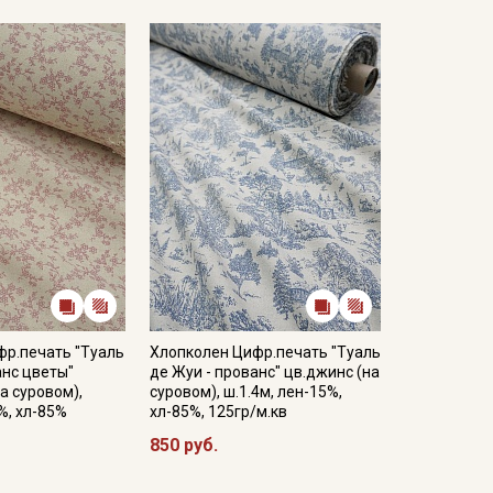
фр.печать "Туаль
Хлопколен Цифр.печать "Туаль
анс цветы"
де Жуи - прованс" цв.джинс (на
а суровом),
суровом), ш.1.4м, лен-15%,
%, хл-85%
хл-85%, 125гр/м.кв
850 руб.