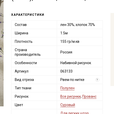
ХАРАКТЕРИСТИКИ
Состав
лен 30%; хлопок 70%
Ширина
1.5м
Плотность
155 гр/м.кв
Страна
Россия
производитель
Особенности
Набивной рисунок
Артикул
063133
Вид отреза
Рвем по нитке
?
Тип ткани
Полулен
Рисунок
Все рисунки
,
Прованс
Цвет
Суровый
Для легких штор,