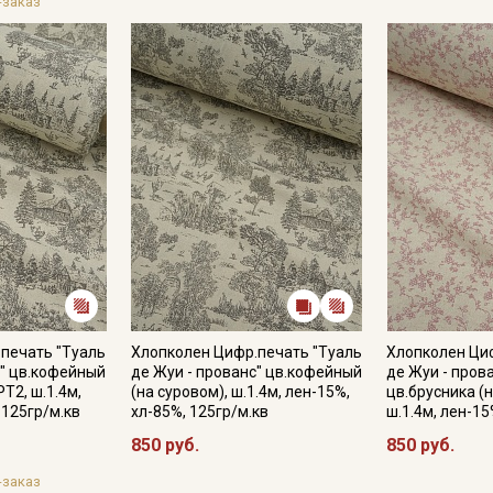
Секретная рассылка от
-заказ
Купава
Мы публикуем здесь дополнительные
промокоды и скидки до 30% на узкие
категории тканей
Электронная почта
Подписаться
печать "Туаль
Хлопколен Цифр.печать "Туаль
Хлопколен Ци
с" цв.кофейный
де Жуи - прованс" цв.кофейный
де Жуи - пров
Ознакомлен(а) с
Политикой обработки персональных
РТ2, ш.1.4м,
(на суровом), ш.1.4м, лен-15%,
цв.брусника (н
данных
и даю
Согласие на обработку персональных
 125гр/м.кв
хл-85%, 125гр/м.кв
ш.1.4м, лен-15
данных
850 руб.
850 руб.
Даю
Согласие на получение рекламных и
информационных рассылок
-заказ