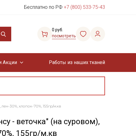
Бесплатно по РФ
+7 (800) 533-75-43
0 руб.
посмотреть
и Акции
Работы из наших тканей
, лен-30%, хлопок-70%, 155гр/м.кв
у - веточка" (на суровом),
70%, 155гр/м.кв