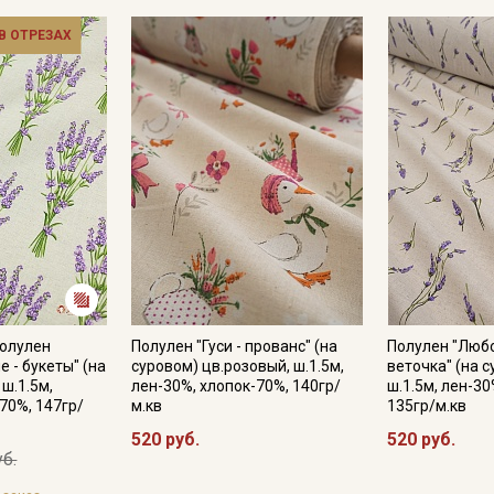
Полулен хорошо сочетается с кружевом и пуговицами из на
 В ОТРЕЗАХ
дополнением служат жаккардовые и тканые ленты (в широк
разделе «фурнитура»).
Ткань натуральная дает усадку до 10 %, перед пошивом пос
не выше 40C, для исключения усадки ткани в готовом издел
Уход:
- стирка до 40C в деликатном режиме, отжим на низких обор
- противопоказано употребление отбеливателей;
- сушить в расправленном, подвешенном состоянии, в хор
пересушивать;
- гладить рекомендуется слегка увлажненным, с изнаночной
Цветопередача может отличаться от оригинального цвета т
в зависимости от партии тон ткани может отличаться.
Полулен
Полулен "Гуси - прованс" (на
Полулен "Любо
 - букеты" (на
суровом) цв.розовый, ш.1.5м,
веточка" (на с
 ш.1.5м,
лен-30%, хлопок-70%, 140гр/
ш.1.5м, лен-30
70%, 147гр/
м.кв
135гр/м.кв
520 руб.
520 руб.
уб.