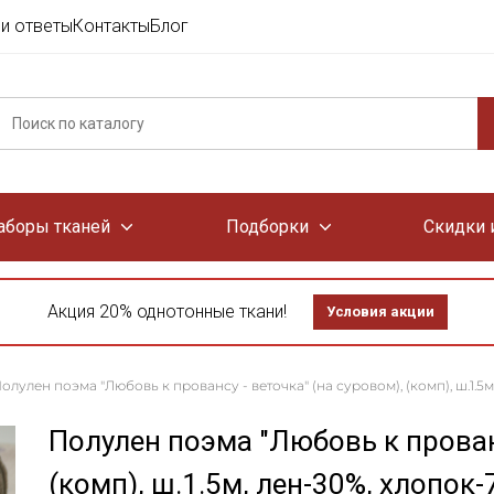
и ответы
Контакты
Блог
аборы тканей
Подборки
Скидки 
Акция 20% однотонные ткани!
Условия акции
олулен поэма "Любовь к провансу - веточка" (на суровом), (комп), ш.1.5м
Полулен поэма "Любовь к прованс
(комп), ш.1.5м, лен-30%, хлопок-