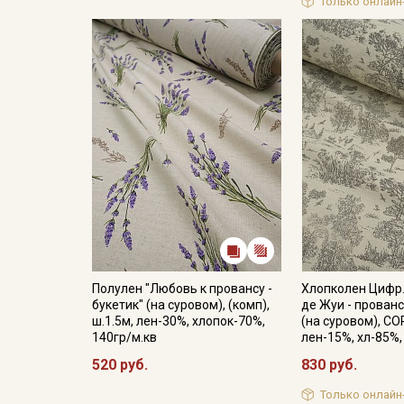
Только онлайн
Полулен "Любовь к провансу -
Хлопколен Цифр.
букетик" (на суровом), (комп),
де Жуи - прован
ш.1.5м, лен-30%, хлопок-70%,
(на суровом), СО
140гр/м.кв
лен-15%, хл-85%,
520 руб.
830 руб.
Только онлайн