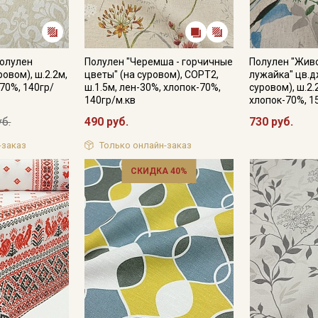
Полулен
Полулен "Черемша - горчичные
Полулен "Жив
ровом), ш.2.2м,
цветы" (на суровом), СОРТ2,
лужайка" цв.д
70%, 140гр/
ш.1.5м, лен-30%, хлопок-70%,
суровом), ш.2.
140гр/м.кв
хлопок-70%, 1
уб.
490 руб.
730 руб.
-заказ
Только онлайн-заказ
СКИДКА 40%