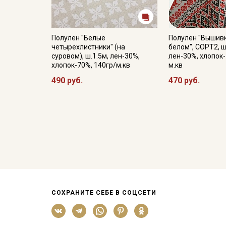
Полулен "Белые
Полулен "Вышивк
четырехлистники" (на
белом", СОРТ2, ш
суровом), ш.1.5м, лен-30%,
лен-30%, хлопок-
хлопок-70%, 140гр/м.кв
м.кв
490 руб.
470 руб.
СОХРАНИТЕ СЕБЕ В СОЦСЕТИ