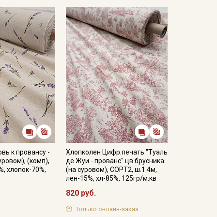
туральных материалов, в русском стиле отличным
ом ассортименте представлены на нашем сайте в
тирайте отрез при температуре дальнейших стирок,
ии.
отах;
ошо проветриваемом помещении, важно не
 стороны.
кани в зависимости от настроек вашего монитора и
вь к провансу -
Хлопколен Цифр.печать "Туаль
уровом), (комп),
де Жуи - прованс" цв.брусника
%, хлопок-70%,
(на суровом), СОРТ2, ш.1.4м,
лен-15%, хл-85%, 125гр/м.кв
820 руб.
Только онлайн-заказ