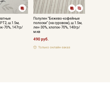
матные
Полулен "Бежево-кофейные
РТ2, ш.1.5м,
полоски" (на суровом), ш.1.5м,
ок-70%, 147гр/
лен-30%, хлопок-70%, 140гр/
м.кв
490 руб.
Только онлайн-заказ