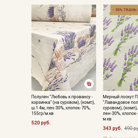
- 30% ТКАНЬ
Полулен "Любовь к провансу -
Мерный лоскут 
корзинка" (на суровом), (комп),
"Лавандовое поле
ш.1.4м, лен-30%, хлопок-70%,
суровом), (комп),
155гр/м.кв
лен-30%, хлопок-
м.кв
520 руб.
343 руб.
490 р