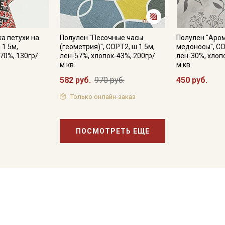
а петухи на
Полулен "Песочные часы
Полулен "Аро
.1.5м,
(геометрия)", СОРТ2, ш.1.5м,
медоносы", СО
70%, 130гр/
лен-57%, хлопок-43%, 200гр/
лен-30%, хлоп
м.кв
м.кв
582 руб.
970 руб.
450 руб.
Только онлайн-заказ
ПОСМОТРЕТЬ ЕЩЕ