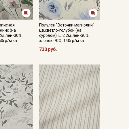
описная
Полулен "Веточки магнолии"
жинс (на
цв.светло-голубой (на
2м, лен-30%,
суровом), ш.2.2м, лен-30%,
50гр/м.кв
хлопок-70%, 140гр/м.кв
730 руб.