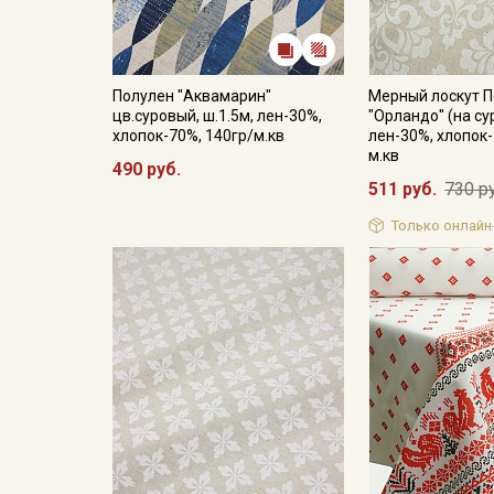
Полулен "Аквамарин"
Мерный лоскут 
цв.суровый, ш.1.5м, лен-30%,
"Орландо" (на су
хлопок-70%, 140гр/м.кв
лен-30%, хлопок-
м.кв
490 руб.
511 руб.
730 р
Только онлайн