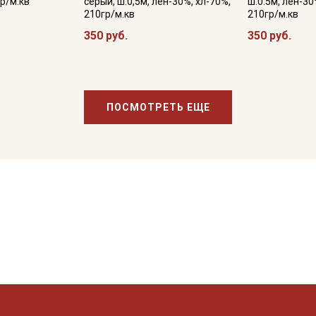
р/м.кв
серый, ш.0,5м, лен-30%, хл-70%,
ш.0.5м, лен-30
210гр/м.кв
210гр/м.кв
350 руб.
350 руб.
ПОСМОТРЕТЬ ЕЩЕ