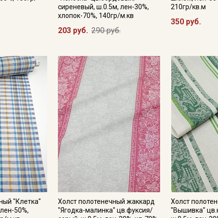
сиреневый, ш.0.5м, лен-30%,
210гр/кв.м
хлопок-70%, 140гр/м.кв
350 руб.
203 руб.
290 руб.
ный "Клетка"
Холст полотенечный жаккард
Холст полоте
 лен-50%,
"Ягодка-малинка" цв.фуксия/
"Вышивка" цв