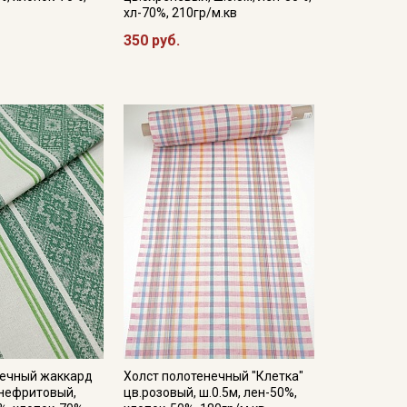
хл-70%, 210гр/м.кв
350 руб.
нечный жаккард
Холст полотенечный "Клетка"
.нефритовый,
цв.розовый, ш.0.5м, лен-50%,