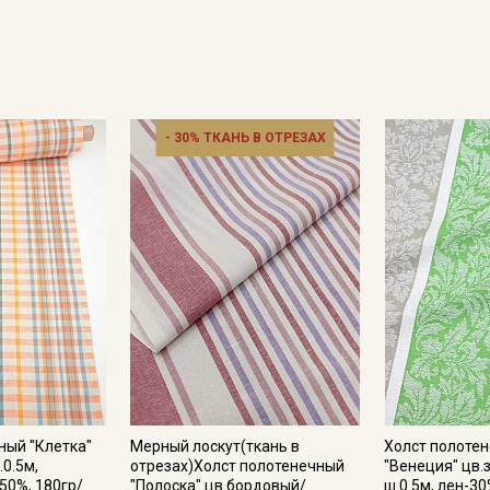
Подписаться
Ознакомлен(а) с
Политикой обработки персональных
данных
и даю
Согласие на обработку персональных
данных
- 30% ТКАНЬ В ОТРЕЗАХ
Даю
Согласие на получение рекламных и
информационных рассылок
ный "Клетка"
Мерный лоскут(ткань в
Холст полоте
0.5м,
отрезах)Холст полотенечный
"Венеция" цв.
50%, 180гр/
"Полоска" цв.бордовый/
ш.0.5м, лен-30