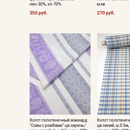
лен-30%, хл-70%
м.кв
350 руб.
270 руб.
Холст полотенечный жаккард
Холст полотенеч
"Совы с ромбами" цв.сирень/
цв.синий, ш.0.5м,