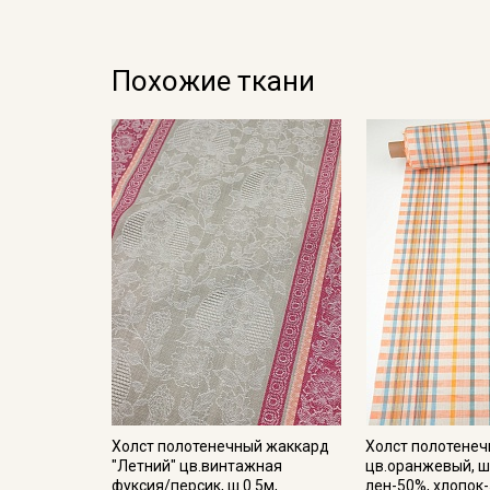
Похожие ткани
Холст полотенечный жаккард
Холст полотенеч
"Летний" цв.винтажная
цв.оранжевый, ш.
фуксия/персик, ш.0.5м,
лен-50%, хлопок-