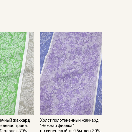
нечный жаккард
Холст полотенечный жаккард
зеленая трава,
"Нежная фиалка"
%, хлопок-70%,
цв.сиреневый, ш.0.5м, лен-30%,