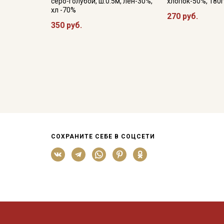
серо-голубой, ш.0.5м, лен-30%,
хлопок-50%, 180г
хл -70%
270 руб.
350 руб.
СОХРАНИТЕ СЕБЕ В СОЦСЕТИ