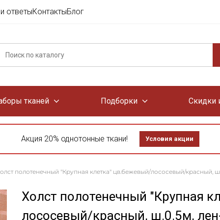
и ответы
Контакты
Блог
аборы тканей
Подборки
Скидки 
Акция 20% однотонные ткани!
Условия акции
олст полотенечный "Крупная клетка" цв.бежевый/лососевый/красный, ш.0
Холст полотенечный "Крупная кл
лососевый/красный, ш.0.5м, лен