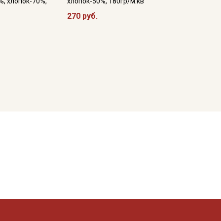
%, хлопок-70%,
хлопок-50%, 180гр/м.кв
270 руб.