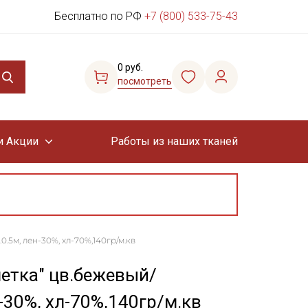
Бесплатно по РФ
+7 (800) 533-75-43
0 руб.
посмотреть
и Акции
Работы из наших тканей
.5м, лен-30%, хл-70%,140гр/м.кв
етка" цв.бежевый/
-30%, хл-70%,140гр/м.кв