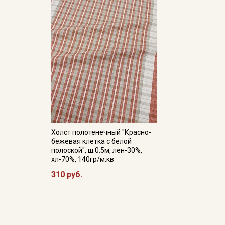
Холст полотенечный "Красно-
бежевая клетка с белой
полоской", ш.0.5м, лен-30%,
хл-70%, 140гр/м.кв
310 руб.