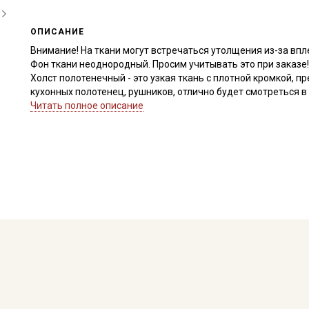
ОПИСАНИЕ
Внимание! На ткани могут встречаться утолщения из-за впл
Фон ткани неоднородный. Просим учитывать это при заказе!
Холст полотенечный - это узкая ткань с плотной кромкой, 
кухонных полотенец, рушников, отлично будет смотреться 
ткани без ярко-выраженного раппорта). Тактильно ткань пр
Читать полное описание
кромка плотная, при пошиве достаточно обработать края отр
поэтому при продаже мы отрезаем ткань строго по нитке, в
Если отрез смотрится перекошенным, выровнять его можно 
Ткань дает усадку до 5% перед пошивом рекомендуется пос
не выше 40C для исключения усадки после стирки уже в го
Цветопередача может отличаться от оригинального цвета т
в зависимости от партии.