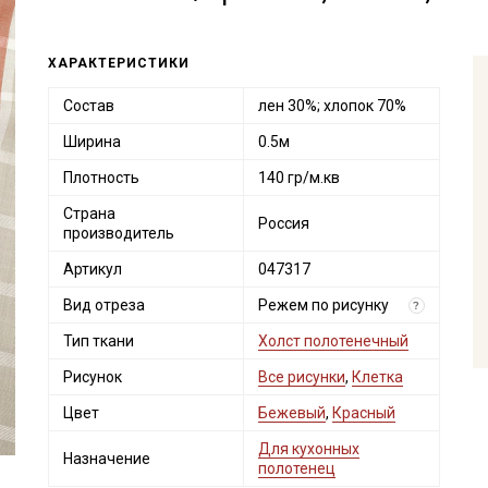
ХАРАКТЕРИСТИКИ
Состав
лен 30%; хлопок 70%
Ширина
0.5м
Плотность
140 гр/м.кв
Страна
Россия
производитель
Артикул
047317
Вид отреза
Режем по рисунку
?
Тип ткани
Холст полотенечный
Рисунок
Все рисунки
,
Клетка
Цвет
Бежевый
,
Красный
Для кухонных
Назначение
полотенец