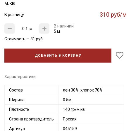
м.кв
310 руб/м
В розницу
В наличии
м
5 м
Стоимость —
31
руб
ДОБАВИТЬ В КОРЗИНУ
Характеристики
Состав
лен 30%; хлопок 70%
Ширина
0.5м
Секретная рассылка от Купава
Плотность
140 гр/м.кв
Страна производитель
Россия
Мы публикуем здесь дополнительные
промокоды и скидки до 30% на узкие
Артикул
045159