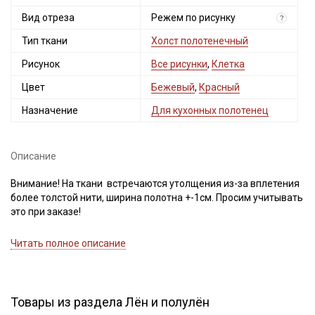
категории тканей
Вид отреза
Режем по рисунку
?
Электронная почта
Тип ткани
Холст полотенечный
Рисунок
Все рисунки
,
Клетка
Цвет
Бежевый
,
Красный
Назначение
Для кухонных полотенец
Подписаться
Ознакомлен(а) с
Политикой обработки персональных
Описание
данных
и даю
Согласие на обработку персональных
данных
Внимание! На ткани встречаются утолщения из-за вплетения
Даю
Согласие на получение рекламных и
более толстой нити, ширина полотна +-1см. Просим учитывать
информационных рассылок
это при заказе!
Холст полотенечный - это узкая ткань с плотной кромкой,
Читать полное описание
предназначена для пошива столовых салфеток, кухонных
полотенец, рушников, отлично будет смотреться в качестве
сервировочной дорожки (актуально для ткани без ярко-
выраженного раппорта). Тактильно ткань приятная, хорошо
Товары из раздела Лён и полулён
впитывает влагу, быстро сохнет, кромка плотная, при пошиве