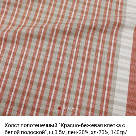
Холст полотенечный "Красно-бежевая клетка с
белой полоской", ш.0.5м, лен-30%, хл-70%, 140гр/