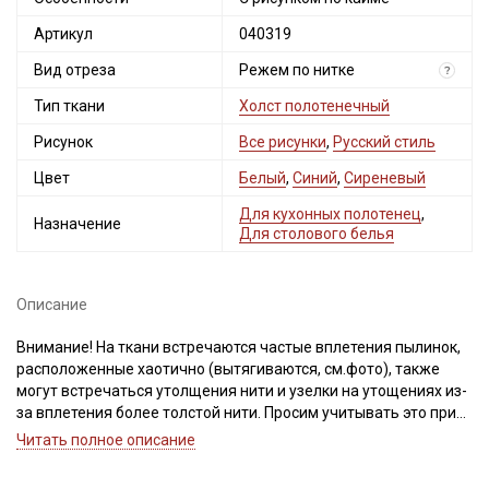
Артикул
040319
Вид отреза
Режем по нитке
?
Тип ткани
Холст полотенечный
Рисунок
Все рисунки
,
Русский стиль
Цвет
Белый
,
Синий
,
Сиреневый
Для кухонных полотенец
,
Назначение
Для столового белья
Описание
Внимание! На ткани встречаются частые вплетения пылинок,
расположенные хаотично (вытягиваются, см.фото), также
могут встречаться утолщения нити и узелки на утощениях из-
за вплетения более толстой нити. Просим учитывать это при
заказе!
Читать полное описание
Холст полотенечный - это узкая ткань с плотной кромкой,
предназначена для пошива столовых салфеток, кухонных