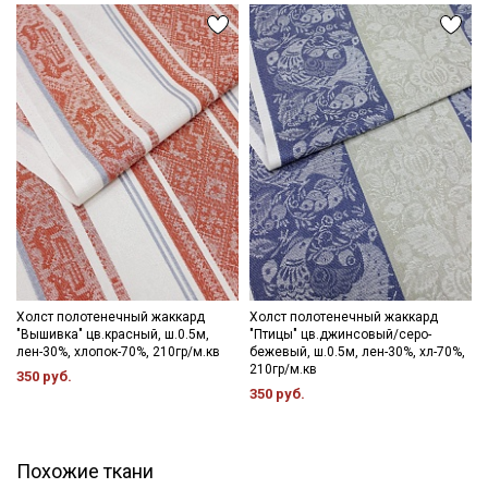
Холст полотенечный жаккард
Холст полотенечный жаккард
"Вышивка" цв.красный, ш.0.5м,
"Птицы" цв.джинсовый/серо-
лен-30%, хлопок-70%, 210гр/м.кв
бежевый, ш.0.5м, лен-30%, хл-70%,
210гр/м.кв
350 руб.
350 руб.
Похожие ткани