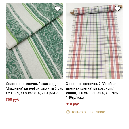
Холст полотенечный жаккард
Холст полотенечный "Двойная
Х
"Вышивка" цв.нефритовый, ш.0.5м,
цветная клетка" цв.красный/
"
лен-30%, хлопок-70%, 210гр/м.кв
синий, ш.0.5м, лен-30%, хл.-70%,
л
140гр/м.кв
2
350 руб.
310 руб.
3
Только онлайн-заказ