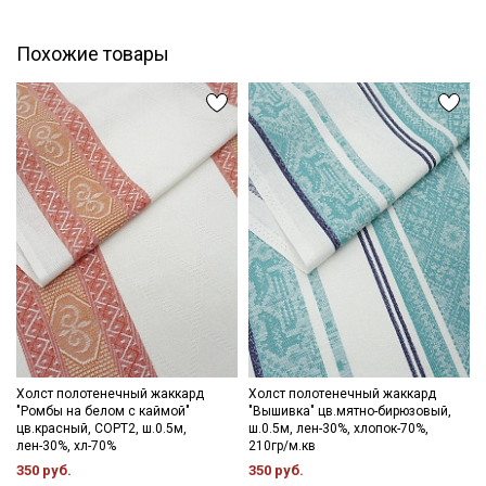
Мы публикуем здесь дополнительные
промокоды и скидки до 30% на узкие
Похожие товары
категории тканей
Электронная почта
Подписаться
Ознакомлен(а) с
Политикой обработки персональных
данных
и даю
Согласие на обработку персональных
данных
Даю
Согласие на получение рекламных и
информационных рассылок
Холст полотенечный жаккард
Холст полотенечный жаккард
"Ромбы на белом с каймой"
"Вышивка" цв.мятно-бирюзовый,
цв.красный, СОРТ2, ш.0.5м,
ш.0.5м, лен-30%, хлопок-70%,
лен-30%, хл-70%
210гр/м.кв
350 руб.
350 руб.