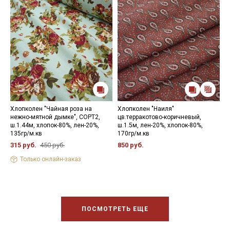
Хлопколен "Чайная роза на
Хлопколен "Наиля"
Х
нежно-мятной дымке", СОРТ2,
цв.терракотово-коричневый,
(
ш.1.44м, хлопок-80%, лен-20%,
ш.1.5м, лен-20%, хлопок-80%,
л
135гр/м.кв
170гр/м.кв
4
315 руб.
450 руб.
850 руб.
Только онлайн-заказ
ПОСМОТРЕТЬ ЕЩЕ