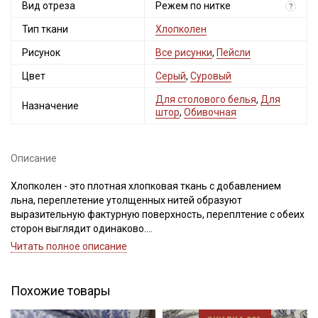
Вид отреза
Режем по нитке
?
Тип ткани
Хлопколен
Рисунок
Все рисунки
,
Пейсли
Цвет
Серый
,
Суровый
Для столового белья
,
Для
Назначение
штор
,
Обивочная
Описание
Хлопколен - это плотная хлопковая ткань с добавлением
льна, переплетение утолщенных нитей образуют
выразительную фактурную поверхность, переплтение с обеих
сторон выглядит одинаково.
Ткань сочетает в себе качество и надежность льняных и
Читать полное описание
хлопковых волокон, а натуральный природный цвет, придает
ей особенный шарм. Так как основа ткани не подвергалась
окрашиванию, возможный легкие переходы тона и
Похожие товары
вкрапления темных нитей, это лишь подчеркивает
натуральность. Деликатный рисунок нанесен с лицевой