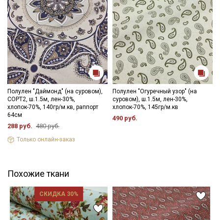
Полулен "Даймонд" (на суровом),
Полулен "Огуречный узор" (на
СОРТ2, ш.1.5м, лен-30%,
суровом), ш.1.5м, лен-30%,
хлопок-70%, 140гр/м.кв, раппорт
хлопок-70%, 145гр/м.кв
64см
490 руб.
288 руб.
480 руб.
Только онлайн-заказ
Похожие ткани
СКИДКА 30%