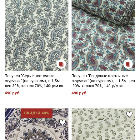
Дефекты вдоль кромки на расстоянии до 5см от края браком
Ознакомлен(а) с
Политикой обработки персональных
данных
и даю
Согласие на обработку персональных
не являются. Ширина ткани ±2см. Просим учитывать это при
данных
заказе!
Даю
Согласие на получение рекламных и
Цветопередача может отличаться от оригинального цвета
информационных рассылок
ткани в зависимости от настроек вашего монитора.
Полулен "Серые восточные
Полулен "Бордовые восточные
огурчики" (на суровом), ш.1.5м,
огурчики" (на суровом), ш.1.5м. лен
лен-30%, хлопок-70%, 140гр/м.кв
-30%, хлопок-70%, 140гр/м.кв
490 руб.
490 руб.
СКИДКА 40%