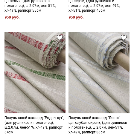
цв.белый, (для рушников и
цв.серый, (для рушников и
полотенец), ш.2.07м, лен-51%,
полотенец), ш.2.07м, лен-49%,
хл-49%, раппорт 55см
хл-51%, раппорт 45см
950 руб.
950 руб.
Полульняной жаккард "Родны кут",
Полульняной жаккард "Лянок"
(для рушников и полотенец),
цв.голубая сирень, (для рушников
ш.2.07м, лен-51%, хл-49%, раппорт
и полотенец), ш.2.07м, лен-51%,
54см
хл-49%, раппорт 55см