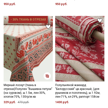
950 руб.
950 руб.
- 30% ТКАНЬ В ОТРЕЗАХ
Мерный лоскут (ткань в
Полульняной жаккард
отрезах)Полулен "Вышивка петухи"
"Белорусский" цв.красный, (для
(на суровом), ш.1.5м, лен-30%,
рушников и полотенец), ш.1.92м,
хлопок-70%, 130гр/м.кв
лен-71%, хл-29%, раппорт 158см
329 руб.
470 руб.
1400 руб.