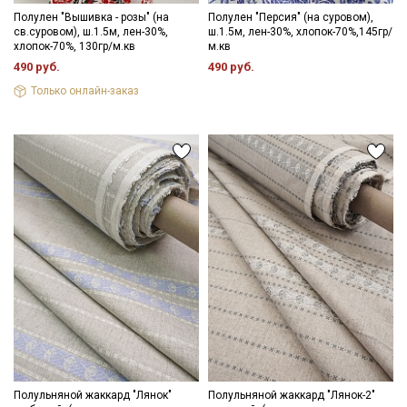
зависимости от партии тон ткани может отличаться.
Полулен "Вышивка - розы" (на
Полулен "Персия" (на суровом),
Подписаться
св.суровом), ш.1.5м, лен-30%,
ш.1.5м, лен-30%, хлопок-70%,145гр/
хлопок-70%, 130гр/м.кв
м.кв
490 руб.
490 руб.
Ознакомлен(а) с
Политикой обработки персональных
данных
и даю
Согласие на обработку персональных
Только онлайн-заказ
данных
Даю
Согласие на получение рекламных и
информационных рассылок
Полульняной жаккард "Лянок"
Полульняной жаккард "Лянок-2"