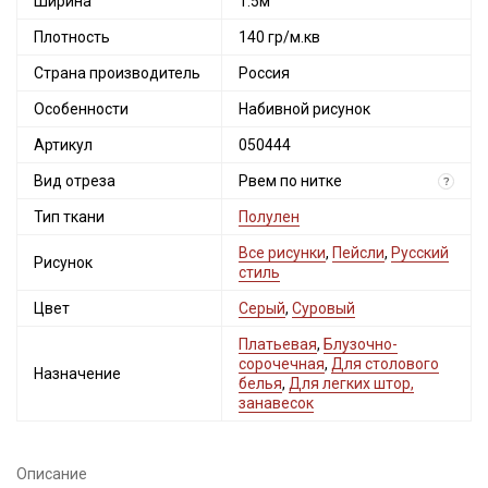
Ширина
1.5м
Плотность
140 гр/м.кв
Страна производитель
Россия
Особенности
Набивной рисунок
Артикул
050444
Вид отреза
Рвем по нитке
?
Тип ткани
Полулен
Все рисунки
,
Пейсли
,
Русский
Рисунок
стиль
Цвет
Серый
,
Суровый
Платьевая
,
Блузочно-
сорочечная
,
Для столового
Назначение
белья
,
Для легких штор,
занавесок
Описание