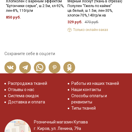
Хлопколен с вареным эффектом
Мерный лоскут (ткань в отрезах)
Л
"Бутончики серые", ш.2.5м, хл-92%,
Полулен "Гжель по кайме"
"
лен-8%, 110гр/м
цв.белый, ш.1.5м, лен-30%,
л
хлопок-70%,140гр/м.кв
850 руб.
8
329 руб.
470 руб.
Только онлайн-заказ
Сохраните себе в соцсети
Распродажа тканей
Работы из наших тканей
Отзывы о нас
Наши контакты
Система скидок
Способы оплаты и
Доставка и оплата
реквизиты
Типы тканей
Розничный магазин Купава
г. Киров, ул. Ленина, 79а