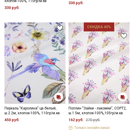
хлопок-100%, 110гр/м.кв
- гладить с изнаночной стороны
330 руб.
330 руб.
Цветопередача (тон) может отличаться от оригинального
цвета ткани в зависимости от настроек вашего монитора и в
зависимости от партии.
СКИДКА 40%
Перкаль "Каролина" цв.белый,
Поплин "Зайки - лакомки", СОРТ2,
ш.2.2м, хлопок-100%, 110гр/м.кв
ш.1.5м, хлопок-100%,105гр/м.кв
450 руб.
162 руб.
270 руб.
Только онлайн-заказ