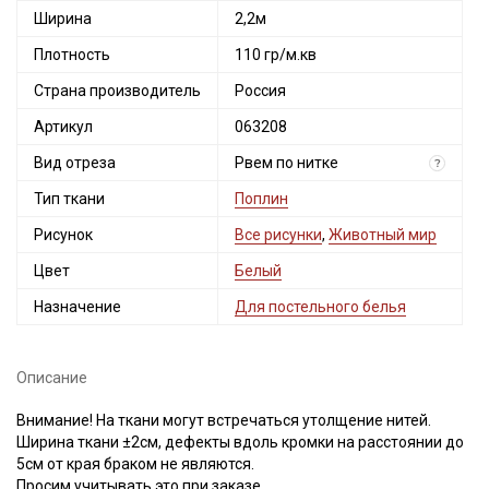
Ширина
2,2м
Плотность
110 гр/м.кв
Страна производитель
Россия
Артикул
063208
Вид отреза
Рвем по нитке
?
Тип ткани
Поплин
Рисунок
Все рисунки
,
Животный мир
Цвет
Белый
Назначение
Для постельного белья
Описание
Внимание! На ткани могут встречаться утолщение нитей.
Ширина ткани ±2см, дефекты вдоль кромки на расстоянии до
Секретная рассылка от Купава
5см от края браком не являются.
Просим учитывать это при заказе.