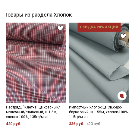
Товары из раздела Хлопок
СКИДКА 20% АКЦИЯ
Пестрядь "Клетка" цв.красный/
Импортный хлопок цв.Св.серо-
С
молочный/сливовый, ш.1.5м,
бирюзовый, ш.1.55м, хлопок-100%,
ц
хлопок-100%, 135гр/м.кв
115гр/м.кв
х
420 руб.
336 руб.
420 руб.
6