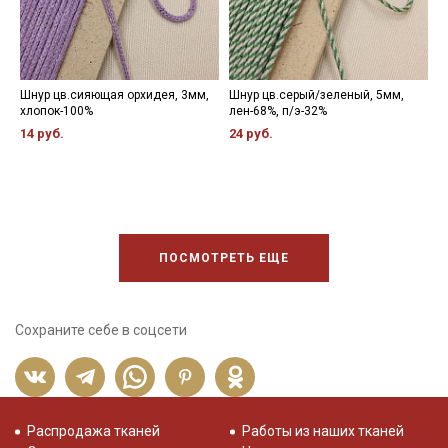
Шнур цв.сияющая орхидея, 3мм,
Шнур цв.серый/зеленый, 5мм,
Ш
хлопок-100%
лен-68%, п/э-32%
х
14 руб.
24 руб.
1
ПОСМОТРЕТЬ ЕЩЕ
Сохраните себе в соцсети
Распродажа тканей
Работы из наших тканей