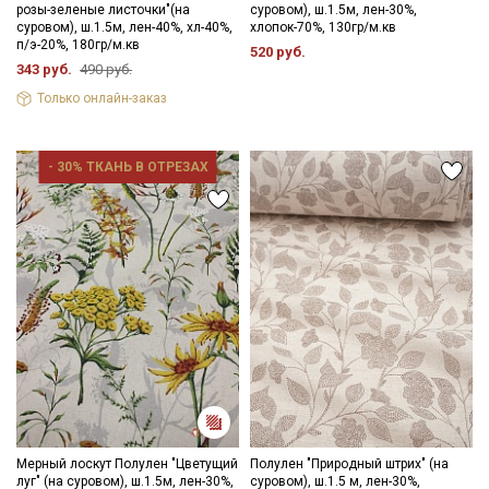
розы-зеленые листочки"(на
суровом), ш.1.5м, лен-30%,
суровом), ш.1.5м, лен-40%, хл-40%,
хлопок-70%, 130гр/м.кв
п/э-20%, 180гр/м.кв
520 руб.
343 руб.
490 руб.
Только онлайн-заказ
- 30% ТКАНЬ В ОТРЕЗАХ
Мерный лоскут Полулен "Цветущий
Полулен "Природный штрих" (на
луг" (на суровом), ш.1.5м, лен-30%,
суровом), ш.1.5 м, лен-30%,