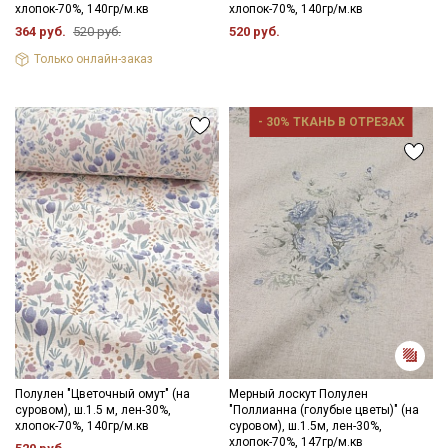
хлопок-70%, 140гр/м.кв
хлопок-70%, 140гр/м.кв
364 руб.
520 руб.
520 руб.
Только онлайн-заказ
- 30% ТКАНЬ В ОТРЕЗАХ
Полулен "Цветочный омут" (на
Мерный лоскут Полулен
суровом), ш.1.5 м, лен-30%,
"Поллианна (голубые цветы)" (на
хлопок-70%, 140гр/м.кв
суровом), ш.1.5м, лен-30%,
хлопок-70%, 147гр/м.кв