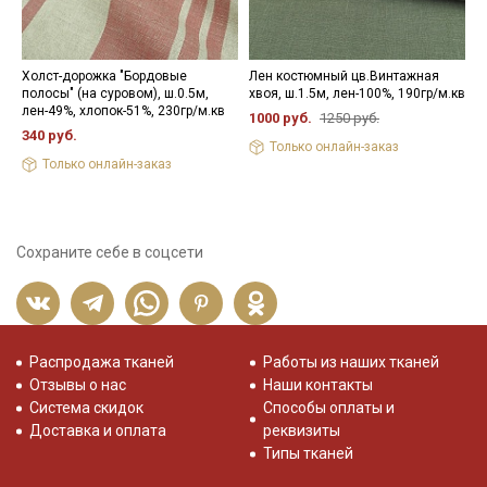
Холст-дорожка "Бордовые
Лен костюмный цв.Винтажная
Л
полосы" (на суровом), ш.0.5м,
хвоя, ш.1.5м, лен-100%, 190гр/м.кв
м
лен-49%, хлопок-51%, 230гр/м.кв
л
1000 руб.
1250 руб.
340 руб.
1
Только онлайн-заказ
Только онлайн-заказ
Сохраните себе в соцсети
Распродажа тканей
Работы из наших тканей
Отзывы о нас
Наши контакты
Система скидок
Способы оплаты и
Доставка и оплата
реквизиты
Типы тканей