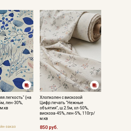
яя легкость" (на
Хлопколен с вискозой
5м, лен-30%,
Цифр.печать "Нежные
/м.кв
объятия", ш.2.5м, хл-50%,
вискоза-45%, лен-5%, 110гр/
м.кв
йн-заказ
850 руб.