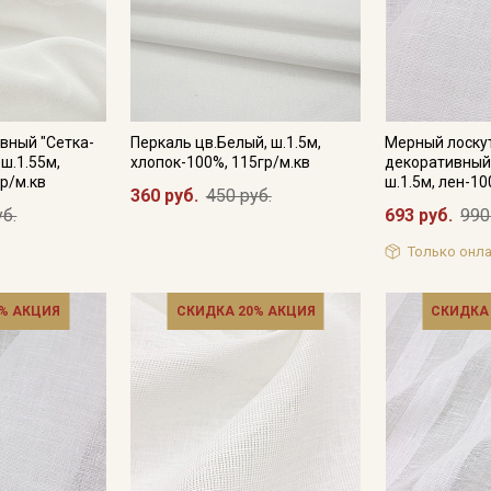
Подписаться
Ознакомлен(а) с
Политикой обработки персональных
вный "Сетка-
Перкаль цв.Белый, ш.1.5м,
Мерный лоску
данных
и даю
Согласие на обработку персональных
 ш.1.55м,
хлопок-100%, 115гр/м.кв
декоративный
данных
р/м.кв
ш.1.5м, лен-10
360 руб.
450 руб.
Даю
Согласие на получение рекламных и
уб.
693 руб.
990
информационных рассылок
Только онла
% АКЦИЯ
СКИДКА 20% АКЦИЯ
СКИДКА