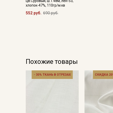
цв.Суровый, ш.1.48м, лен-53,
хлопок-47%, 110гр/м.кв
552 руб.
690 руб.
Похожие товары
- 30% ТКАНЬ В ОТРЕЗАХ
СКИДКА 20