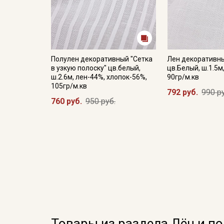
Полулен декоративный "Сетка
Лен декоративн
в узкую полоску" цв.белый,
цв.Белый, ш.1.5м
ш.2.6м, лен-44%, хлопок-56%,
90гр/м.кв
105гр/м.кв
792 руб.
990 р
760 руб.
950 руб.
Товары из раздела Лён и п