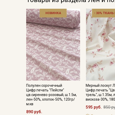
НОВИНКА
- 30% ТКАНЬ
Полулен сорочечный
Мерный лоскут Л
Цифр.печать "Пейсли"
Цифр.печать "Ц
цв.сиренево-розовый, ш.1.5м,
трель", ш.1.35м, 
лен-50%, хлопок-50%, 120гр/
вискоза-30%, 180
м.кв
595 руб.
850 р
890 руб.