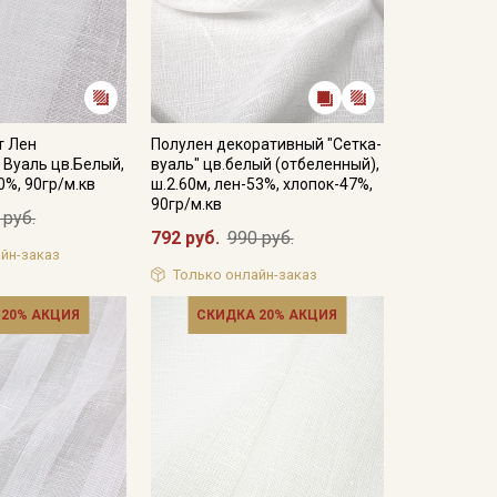
т Лен
Полулен декоративный "Сетка-
 Вуаль цв.Белый,
вуаль" цв.белый (отбеленный),
0%, 90гр/м.кв
ш.2.60м, лен-53%, хлопок-47%,
90гр/м.кв
 руб.
792 руб.
990 руб.
йн-заказ
Только онлайн-заказ
 20% АКЦИЯ
СКИДКА 20% АКЦИЯ