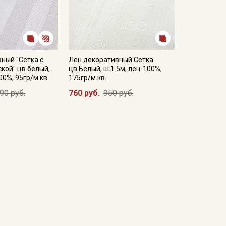
ный "Сетка с
Лен декоративный Сетка
кой" цв.белый,
цв.Белый, ш.1.5м, лен-100%,
00%, 95гр/м.кв
175гр/м.кв.
90 руб.
760 руб.
950 руб.