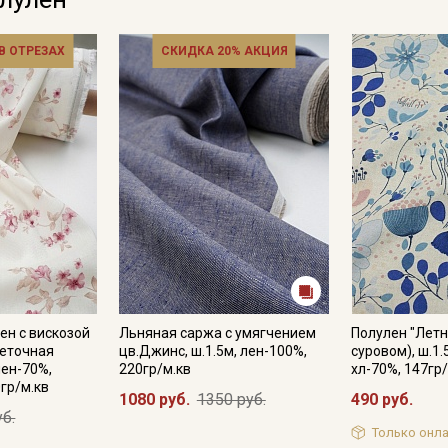
 В ОТРЕЗАХ
СКИДКА 20% АКЦИЯ
ен с вискозой
Льняная саржа с умягчением
Полулен "Летн
веточная
цв.Джинс, ш.1.5м, лен-100%,
суровом), ш.1.
лен-70%,
220гр/м.кв
хл-70%, 147гр
гр/м.кв
1080 руб.
1350 руб.
490 руб.
уб.
Только онла