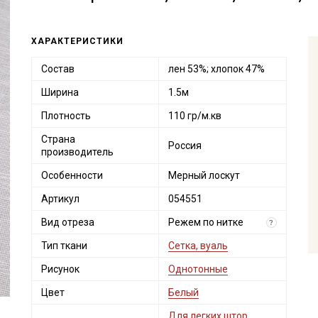
ХАРАКТЕРИСТИКИ
Состав
лен 53%; хлопок 47%
Ширина
1.5м
Плотность
110 гр/м.кв
Страна
Россия
производитель
Особенности
Мерный лоскут
Артикул
054551
Вид отреза
Режем по нитке
?
Тип ткани
Сетка, вуаль
Рисунок
Однотонные
Цвет
Белый
Для легких штор,