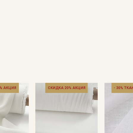
Секретная рассылка от
Купава
% АКЦИЯ
СКИДКА 20% АКЦИЯ
- 30% ТКА
Мы публикуем здесь дополнительные
промокоды и скидки до 30% на узкие
категории тканей
Электронная почта