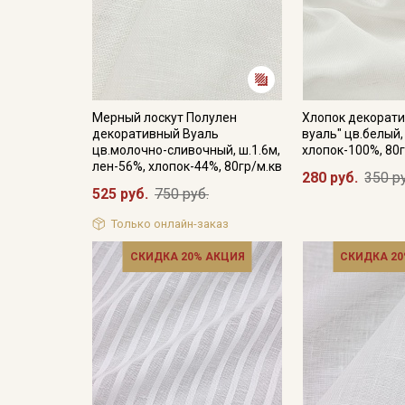
Мерный лоскут Полулен
Хлопок декорати
декоративный Вуаль
вуаль" цв.белый,
цв.молочно-сливочный, ш.1.6м,
хлопок-100%, 80г
лен-56%, хлопок-44%, 80гр/м.кв
280 руб.
350 р
525 руб.
750 руб.
Только онлайн-заказ
СКИДКА 20% АКЦИЯ
СКИДКА 20