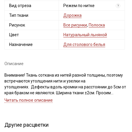
Вид отреза
Режем по нитке
?
Тип ткани
Дорожка
Рисунок
Все рисунки
,
Полоска
Цвет
Натуральный льняной
Назначение
Для столового белья
Описание
Внимание! Ткань соткана из нитей разной толщины, поэтому
встречаются утолщения нити и узелки на
утолщениях. Дефекты вдоль кромки на расстоянии до 5см от
края браком не являются. Ширина ткани ±2см. Просим
учитывать это при заказе!
Читать полное описание
Холст-дорожка – это плотная, узкая ткань для пошива
сервировочной дорожки (раннера, бегунка). Край ткани с двух
сторон выполнен, в виде плотной кромки, в тон основного
Другие расцветки
рисунка (см. фото), поэтому при пошиве сервировочной