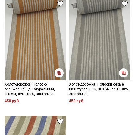
данных
Даю
Согласие на получение рекламных и
информационных рассылок
Холст-дорожка "Полоски
Холст-дорожка "Полоски серые"
оранжевые" цв.натуральный,
цв.натуральный, ш.0.5м, лен-100%,
ш.0.5м, лен-100%, 300гр/м.кв
300гр/м.кв
450 руб.
450 руб.