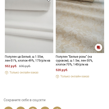
Полулен цв.Белый, ш.1.55м,
Полулен "Белые розы" (на
П
лен-51%, хлопок-49%, 175гр/м.кв
суровом), ш.1.5м, лен-30%,
к
хлопок-70%, 140гр/м.кв
ш
552 руб.
690 руб.
1
520 руб.
Только онлайн-заказ
5
Только онлайн-заказ
Сохраните себе в соцсети