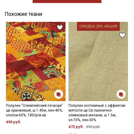
Похожие ткани
СКИДКА 20% АКЦИЯ
Полулен "Олимпийский пэчворк"
Полулен костюмный с эффектом
П
цв.оранжевый, ш.1.45м, лен-40%,
мятости цв.Св.пшенично-
ц
хлопок-60%, 180гр/м.кв
оливковый меланж, ш.1.5м,
х
хл-70%, лен-30%
490 руб.
4
472 руб.
590 руб.