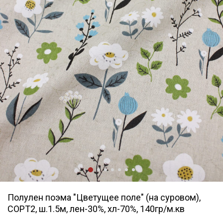
Полулен поэма "Цветущее поле" (на суровом),
СОРТ2, ш.1.5м, лен-30%, хл-70%, 140гр/м.кв