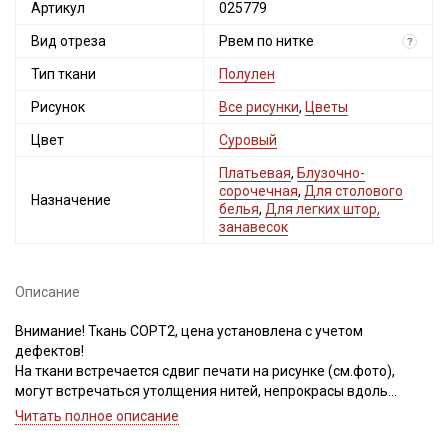
Артикул
025779
Вид отреза
Рвем по нитке
?
Тип ткани
Полулен
Рисунок
Все рисунки
,
Цветы
Цвет
Суровый
Платьевая
,
Блузочно-
сорочечная
,
Для столового
Назначение
белья
,
Для легких штор,
занавесок
Описание
Внимание! Ткань СОРТ2, цена установлена с учетом
дефектов!
На ткани встречается сдвиг печати на рисунке (см.фото),
могут встречаться утолщения нитей, непрокрасы вдоль
кромки (до 5 см от кромки). Также могут встречаться короткие
Читать полное описание
единичные вплетения нитей другого цвета. Не вырезаем.