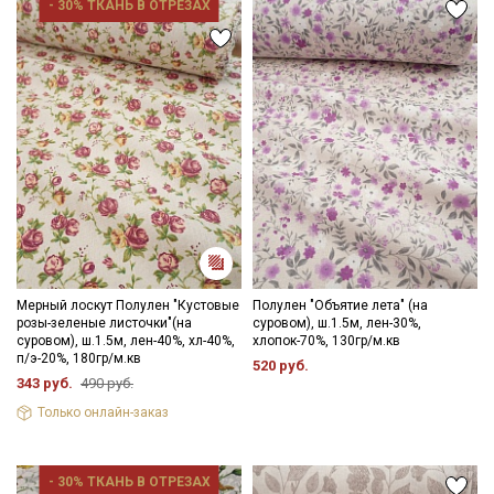
- 30% ТКАНЬ В ОТРЕЗАХ
Мерный лоскут Полулен "Кустовые
Полулен "Объятие лета" (на
розы-зеленые листочки"(на
суровом), ш.1.5м, лен-30%,
суровом), ш.1.5м, лен-40%, хл-40%,
хлопок-70%, 130гр/м.кв
п/э-20%, 180гр/м.кв
520 руб.
343 руб.
490 руб.
Только онлайн-заказ
- 30% ТКАНЬ В ОТРЕЗАХ