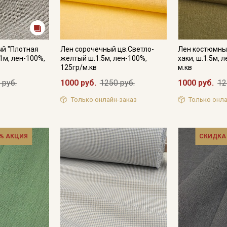
ый "Плотная
Лен сорочечный цв.Светло-
Лен костюмны
1м, лен-100%,
желтый ш.1.5м, лен-100%,
хаки, ш.1.5м, 
125гр/м.кв
м.кв
 руб.
1000 руб.
1250 руб.
1000 руб.
12
Только онлайн-заказ
Только онла
% АКЦИЯ
СКИДКА