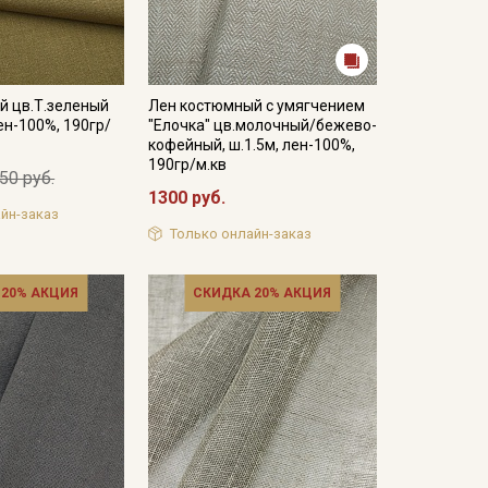
й цв.Т.зеленый
Лен костюмный с умягчением
лен-100%, 190гр/
"Елочка" цв.молочный/бежево-
кофейный, ш.1.5м, лен-100%,
190гр/м.кв
50 руб.
1300 руб.
йн-заказ
Только онлайн-заказ
 20% АКЦИЯ
СКИДКА 20% АКЦИЯ