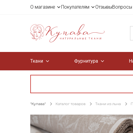
О магазине
Покупателям
Отзывы
Вопросы 
Ткани
Фурнитура
Н
"Купава"
Каталог товаров
Ткани из льна
П