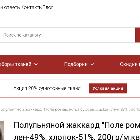
и ответы
Контакты
Блог
аборы тканей
Подборки
Скидки 
Акция 20% однотонные ткани!
Условия акции
олульняной жаккард "Поле ромашек" цв.суровый, ш.1.6м, лен-49%, хлопо
Полульняной жаккард "Поле рома
лен-49%, хлопок-51%, 200гр/м.кв