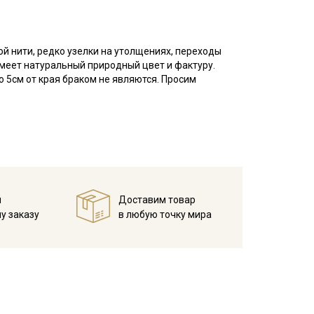
й нити, редко узелки на утолщениях, переходы
 имеет натуральный природный цвет и фактуру.
 5см от края браком не являются. Просим
вая полульняная ткань натурального цвета с
я легкий жатый эффект). Благодаря, своему
 Отлично поддерживает естественную
ие на коже или аллергию, тактильно шероховатый
еплетение жаккардовое, на ощупь плотная; рисунок
мнее), сминаемость натуральной ткани высокая, но
й
Доставим товар
до 30%, после стирки дает эффект жатой структуры.
у заказу
в любую точку мира
 домашнег текстиляв светлых оттенках, а потому
щим домашним уютом.(легких штор, скатерти,
ов для стульев, постельного белья); одежды для
туральных материалов, в русском стиле отличным
ом ассортименте представлены на нашем сайте в