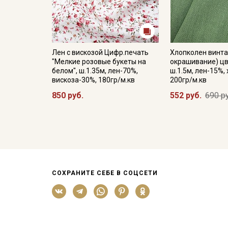
Лен с вискозой Цифр.печать
Хлопколен винта
"Мелкие розовые букеты на
окрашивание) ц
белом", ш.1.35м, лен-70%,
ш.1.5м, лен-15%,
вискоза-30%, 180гр/м.кв
200гр/м.кв
850 руб.
552 руб.
690 р
СОХРАНИТЕ СЕБЕ В СОЦСЕТИ