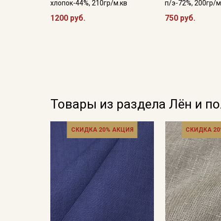
хлопок-44%, 210гр/м.кв
п/э-72%, 200гр/м
1200 руб.
750 руб.
Товары из раздела Лён и п
СКИДКА 20% АКЦИЯ
СКИДКА 20