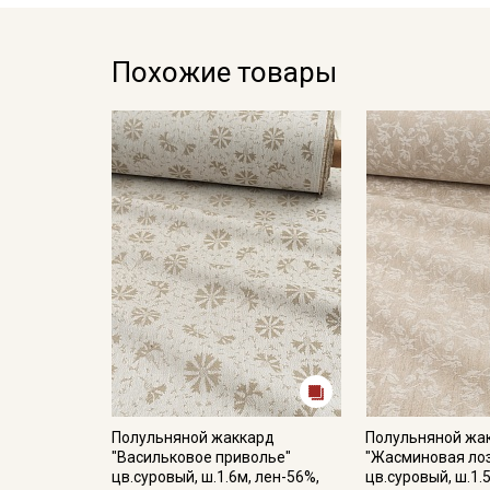
Похожие товары
Полульняной жаккард
Полульняной жа
"Васильковое приволье"
"Жасминовая ло
цв.суровый, ш.1.6м, лен-56%,
цв.суровый, ш.1.