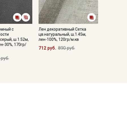
юмный с
Лен декоративный Сетка
ости
цв.натуральный, ш.1.45м,
серый, ш.1.52м,
лен-100%, 120гр/м.кв
ен-30%, 170гр/
712 руб.
890 руб.
 руб.