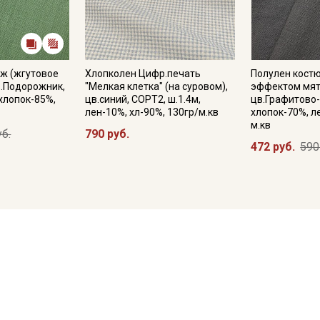
ж (жгутовое
Хлопколен Цифр.печать
Полулен кост
в.Подорожник,
"Мелкая клетка" (на суровом),
эффектом мят
 хлопок-85%,
цв.синий, СОРТ2, ш.1.4м,
цв.Графитово-
лен-10%, хл-90%, 130гр/м.кв
хлопок-70%, л
м.кв
уб.
790 руб.
472 руб.
590