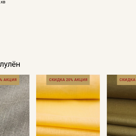
.кв
Подписаться
Ознакомлен(а) с
Политикой обработки персональных
данных
и даю
Согласие на обработку персональных
данных
Даю
Согласие на получение рекламных и
информационных рассылок
олулён
% АКЦИЯ
СКИДКА 20% АКЦИЯ
СКИДКА