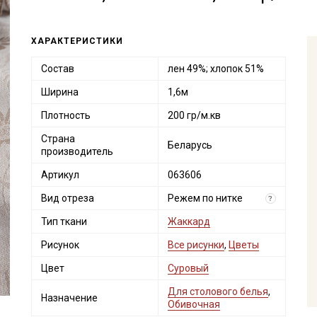
ХАРАКТЕРИСТИКИ
Состав
лен 49%; хлопок 51%
Ширина
1,6м
Плотность
200 гр/м.кв
Страна
Беларусь
производитель
Артикул
063606
Вид отреза
Режем по нитке
?
Тип ткани
Жаккард
Рисунок
Все рисунки
,
Цветы
Цвет
Суровый
Для столового белья
,
Назначение
Обивочная