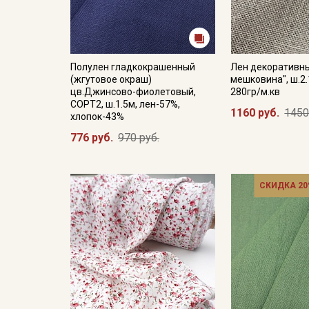
Полулен гладкокрашенный
Лен декоративн
(жгутовое окраш)
мешковина", ш.2.
цв.Джинсово-фиолетовый,
280гр/м.кв
СОРТ2, ш.1.5м, лен-57%,
1160 руб.
1450
хлопок-43%
776 руб.
970 руб.
СКИДКА 20