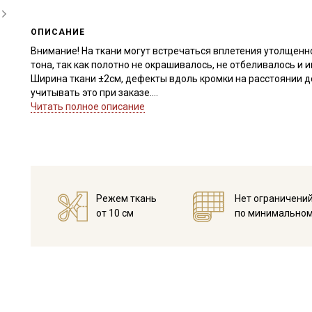
ОПИСАНИЕ
Внимание! На ткани могут встречаться вплетения утолщенно
тона, так как полотно не окрашивалось, не отбеливалось и
Ширина ткани ±2см, дефекты вдоль кромки на расстоянии до
учитывать это при заказе.
Читать полное описание
Полулен жаккарж - это декоративная двухслойная жаккардо
очень красивым вытканным узором (после стирки появляетс
натуральному составу экологичен, безвреден и безопасен.
терморегуляцию, быстро сохнет, не провоцирует раздражен
(сухой), после стирки и отпаривания становится мягче. Пер
ткани двухсторонний (с одной стороны светлее, с другой те
Режем ткань
Нет ограничени
легко разглаживается при легком увлажнении, дает усадку 
от 10 см
по минимальном
Полулен универсален и практичен, используется при пошиве
наполнит вашу комнату светом, теплом, радостью и настоя
салфеток, фартуков, полотенец, интерьерных подушек, чехл
взрослых и детей, эко-сумок, мешочков для трав.
Полулен хорошо сочетается с кружевом и пуговицами из на
дополнением служат жаккардовые и тканые ленты (в широк