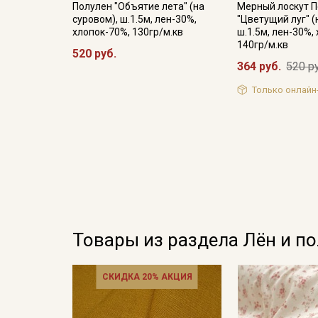
Полулен "Объятие лета" (на
Мерный лоскут 
суровом), ш.1.5м, лен-30%,
"Цветущий луг" (
хлопок-70%, 130гр/м.кв
ш.1.5м, лен-30%,
140гр/м.кв
520 руб.
364 руб.
520 р
Только онлайн
Товары из раздела Лён и п
СКИДКА 20% АКЦИЯ