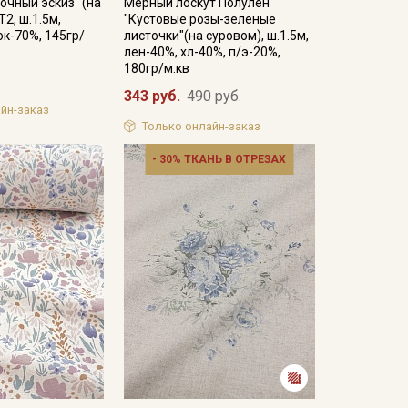
очный эскиз" (на
Мерный лоскут Полулен
2, ш.1.5м,
"Кустовые розы-зеленые
ок-70%, 145гр/
листочки"(на суровом), ш.1.5м,
лен-40%, хл-40%, п/э-20%,
180гр/м.кв
343 руб.
490 руб.
йн-заказ
Только онлайн-заказ
- 30% ТКАНЬ В ОТРЕЗАХ