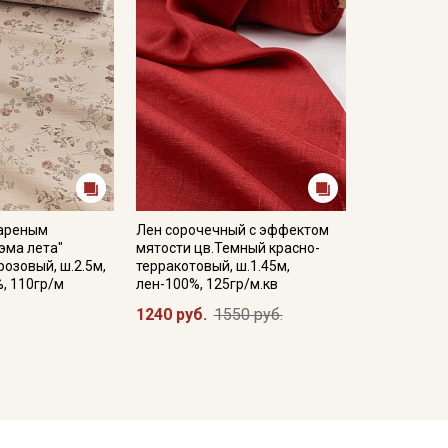
вареным
Лен сорочечный с эффектом
эма лета"
мятости цв.Темный красно-
розовый, ш.2.5м,
терракотовый, ш.1.45м,
%, 110гр/м
лен-100%, 125гр/м.кв
1240 руб.
1550 руб.