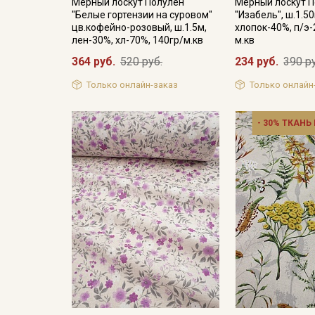
Мерный лоскут Полулен
Мерный лоскут 
"Белые гортензии на суровом"
"Изабель", ш.1.5
цв.кофейно-розовый, ш.1.5м,
хлопок-40%, п/э-
лен-30%, хл-70%, 140гр/м.кв
м.кв
364 руб.
520 руб.
234 руб.
390 р
Только онлайн-заказ
Только онлайн
- 30% ТКАНЬ