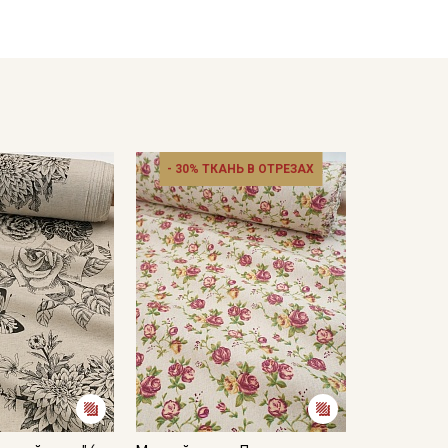
ом ассортименте представлены на нашем сайте в
тирайте отрез при температуре дальнейших стирок,
ии.
отах;
- 30% ТКАНЬ В ОТРЕЗАХ
ошо проветриваемом помещении, важно не
 стороны.
кани в зависимости от настроек вашего монитора и