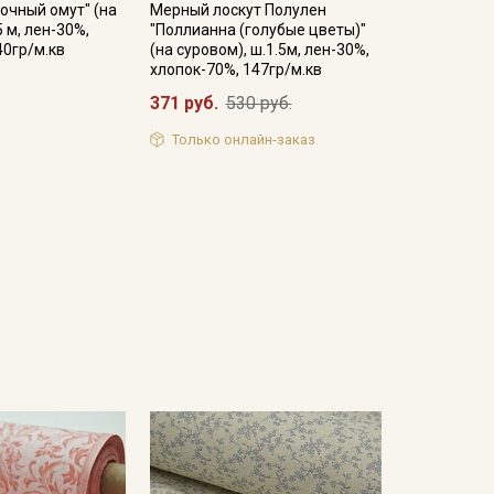
очный омут" (на
Мерный лоскут Полулен
5 м, лен-30%,
"Поллианна (голубые цветы)"
40гр/м.кв
(на суровом), ш.1.5м, лен-30%,
хлопок-70%, 147гр/м.кв
371 руб.
530 руб.
Только онлайн-заказ