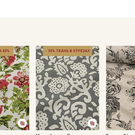
дополнением служат жаккардовые и тканые ленты (в широк
разделе «фурнитура»).
Ткань натуральная дает усадку до 10 %, перед пошивом пос
не выше 40C, для исключения усадки ткани в готовом издел
Уход:
- стирка до 40C в деликатном режиме, отжим на низких обор
- противопоказано употребление отбеливателей;
 40%
- 30% ТКАНЬ В ОТРЕЗАХ
- сушить в расправленном, подвешенном состоянии, в хор
пересушивать;
- гладить рекомендуется слегка увлажненным, с изнаночной
Цветопередача может отличаться от оригинального цвета т
в зависимости от партии тон ткани может отличаться.