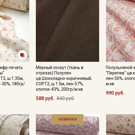
Цифр.печать
Мерный лоскут (ткань в
Полульняной 
ы"
отрезах) Полулен
"Перепев" цв.к
Т2, ш.1.35м,
цв.Шоколадно-коричневый,
лен-50%, хлоп
-30%, 180гр/
СОРТ2, ш.1.5м, лен-57%,
м.кв
хлопок-43%, 200гр/м.кв
990 руб.
588 руб.
840 руб.
НОВИНКА