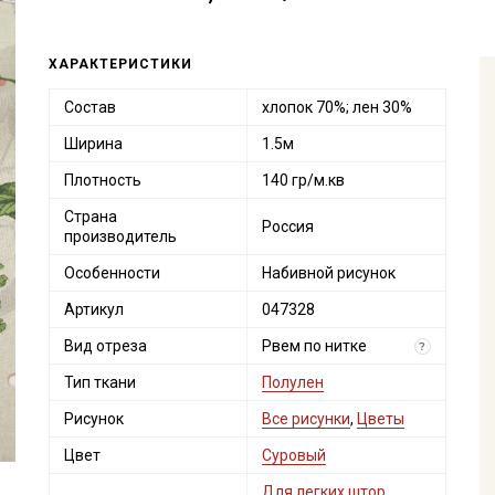
ХАРАКТЕРИСТИКИ
Состав
хлопок 70%; лен 30%
Ширина
1.5м
Плотность
140 гр/м.кв
Страна
Россия
производитель
Особенности
Набивной рисунок
Артикул
047328
Вид отреза
Рвем по нитке
?
Тип ткани
Полулен
Рисунок
Все рисунки
,
Цветы
Цвет
Суровый
Для легких штор,