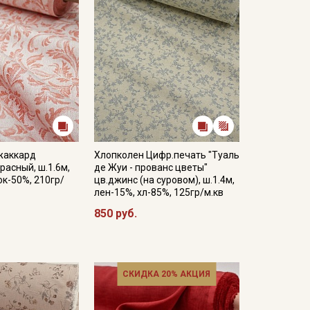
жаккард
Хлопколен Цифр.печать "Туаль
расный, ш.1.6м,
де Жуи - прованс цветы"
ок-50%, 210гр/
цв.джинс (на суровом), ш.1.4м,
лен-15%, хл-85%, 125гр/м.кв
850 руб.
СКИДКА 20% АКЦИЯ