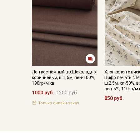
Лен костюмный цв.Шоколадно-
Хлопколен с вис
коричневый, ш.1.5м, лен-100%,
Цифр.печать "Ле
190гр/м.кв
ш.2.5м, хл-50%, 
лен-5%, 110гр/м.
1000 руб.
1250 руб.
850 руб.
Только онлайн-заказ