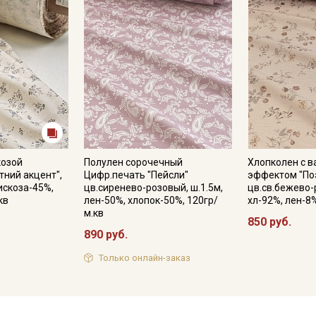
козой
Полулен сорочечный
Хлопколен с 
тний акцент",
Цифр.печать "Пейсли"
эффектом "По
вискоза-45%,
цв.сиренево-розовый, ш.1.5м,
цв.св.бежево-
кв
лен-50%, хлопок-50%, 120гр/
хл-92%, лен-8
м.кв
850 руб.
890 руб.
Только онлайн-заказ