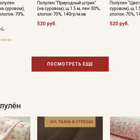
Даю
Согласие на получение рекламных и
Полулен
Полулен "Природный штрих"
Полулен "Цвет
информационных рассылок
на суровом),
(на суровом), ш.1.5 м, лен-30%,
суровом), ш.1.
 хлопок-70%,
хлопок-70%, 140гр/м.кв
хлопок-70%, 1
520 руб.
520 руб.
уб.
-заказ
ПОСМОТРЕТЬ ЕЩЕ
олулён
- 30% ТКАНЬ В ОТРЕЗАХ