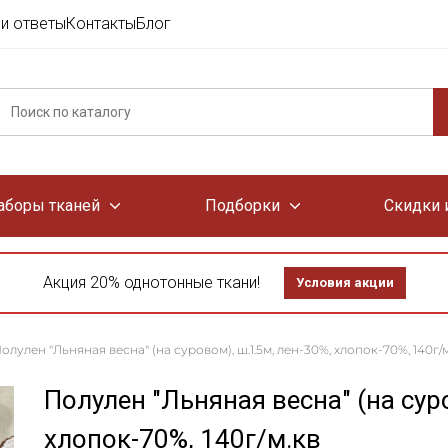
и ответы
Контакты
Блог
аборы тканей
Подборки
Скидки 
Акция 20% однотонные ткани!
Условия акции
олулен "Льняная весна" (на суровом), ш.1.5м, лен-30%, хлопок-70%, 140г/
Полулен "Льняная весна" (на сур
хлопок-70%, 140г/м.кв