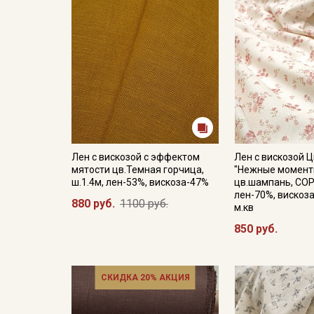
Лен с вискозой с эффектом
Лен с вискозой 
мятости цв.Темная горчица,
"Нежные момент
ш.1.4м, лен-53%, вискоза-47%
цв.шампань, СОР
лен-70%, вискоза
880 руб.
1100 руб.
м.кв
850 руб.
СКИДКА 20% АКЦИЯ