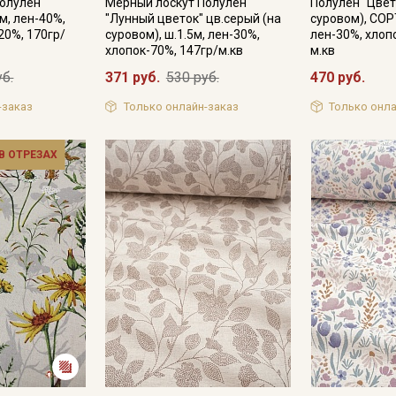
Полулен
Мерный лоскут Полулен
Полулен "Цвет
0м, лен-40%,
"Лунный цветок" цв.серый (на
суровом), СОРТ
20%, 170гр/
суровом), ш.1.5м, лен-30%,
лен-30%, хлоп
Секретная рассылка от
хлопок-70%, 147гр/м.кв
м.кв
Купава
уб.
371 руб.
530 руб.
470 руб.
-заказ
Только онлайн-заказ
Только онла
Мы публикуем здесь дополнительные
промокоды и скидки до 30% на узкие
 В ОТРЕЗАХ
категории тканей
Электронная почта
Подписаться
Ознакомлен(а) с
Политикой обработки персональных
данных
и даю
Согласие на обработку персональных
данных