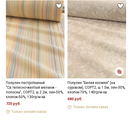
Полулен пестротканый
Полулен "Белая космея" (на
П
"Св.телесно-желтый меланж -
суровом), СОРТ2, ш.1.5м, лен-30%,
ц
полоска", СОРТ2, ш.2.2м, лен-50%,
хлопок-70%, 140гр/м.кв
с
хлопок-50%, 130гр/м.кв
х
480 руб.
720 руб.
4
Только онлайн-заказ
Только онлайн-заказ