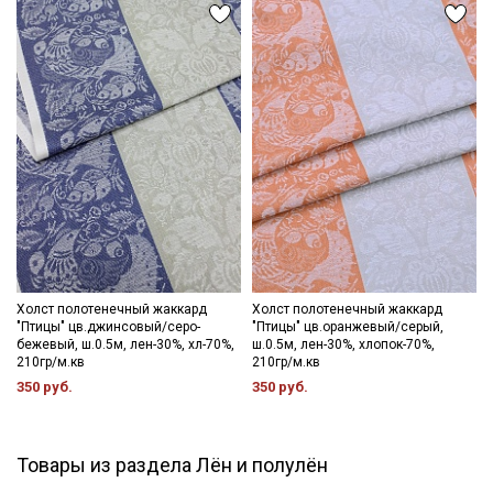
Холст полотенечный жаккард
Холст полотенечный жаккард
"Птицы" цв.джинсовый/серо-
"Птицы" цв.оранжевый/серый,
бежевый, ш.0.5м, лен-30%, хл-70%,
ш.0.5м, лен-30%, хлопок-70%,
210гр/м.кв
210гр/м.кв
350 руб.
350 руб.
Товары из раздела Лён и полулён