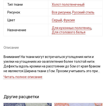
Тип ткани
Холст полотенечный
Рисунок
Все рисунки
,
Русский стиль
Цвет
Серый
,
Фуксия
Для кухонных полотенец
,
Назначение
Для столового белья
Описание
Внимание! На ткани могут встречаться утолщения нити и
узелки на утощениях из-за вплетения более толстой нити.
Дефекты вдоль кромки на расстоянии до 5см от края браком
не являются.Ширина ткани ±1см. Просим учитывать это при
заказе!
Читать полное описание
Холст полотенечный - это узкая ткань с плотной кромкой,
Секретная рассылка от Купава
предназначена для пошива столовых салфеток, кухонных
полотенец, рушников, отлично будет смотреться в качестве
Другие расцветки
Мы публикуем здесь дополнительные
сервировочной дорожки (актуально для ткани без ярко-
выраженного раппорта). Тактильно ткань приятная, хорошо
промокоды и скидки до 30% на узкие