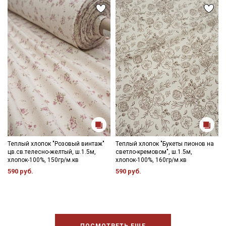
Теплый хлопок "Розовый винтаж"
Теплый хлопок "Букеты пионов на
цв.св.телесно-желтый, ш.1.5м,
светло-кремовом", ш.1.5м,
хлопок-100%, 150гр/м.кв
хлопок-100%, 160гр/м.кв
590 руб.
590 руб.