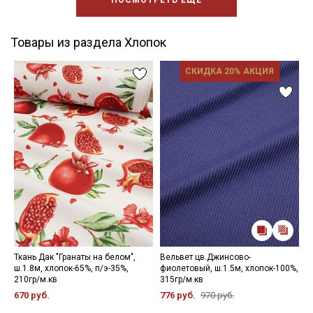
ПОСМОТРЕТЬ ЕЩЕ
Товары из раздела Хлопок
СКИДКА 20% АКЦИЯ
Ткань Дак "Гранаты на белом",
Вельвет цв.Джинсово-
Н
ш.1.8м, хлопок-65%, п/э-35%,
фиолетовый, ш.1.5м, хлопок-100%,
9
210гр/м.кв
315гр/м.кв
670 руб.
776 руб.
970 руб.