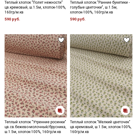
Теплый хлопок "Полет нежности"
Теплый хлопок "Ранние букетики -
цв.кремовый, ш.1.5м, хлопок-100%,
голубые цветочки", ш.1.5м,
160гр/м.кв
хлопок-100%, 160гр/м.кв
Ознакомлен(а) с
Политикой обработки персональных
данных
и даю
Согласие на обработку персональных
590 руб.
590 руб.
данных
Даю
Согласие на получение рекламных и
информационных рассылок
Теплый хлопок "Утренние росинки"
Теплый хлопок "Мелкий цветочек"
цв.св.бежево-молочный/брусника,
цв.кремовый, ш.1.5м, хлопок-100%,
ш.1.5м, хлопок-100%, 160гр/м.кв
160гр/м.кв